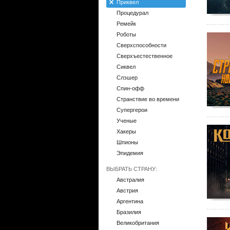
Приквел
Процедурал
Ремейк
Роботы
Сверхспособности
Сверхъестественное
Сиквел
Слэшер
Спин-офф
Странствие во времени
Супергерои
Ученые
Хакеры
Шпионы
Эпидемия
ВЫБРАТЬ СТРАНУ:
Австралия
Австрия
Аргентина
Бразилия
Великобритания