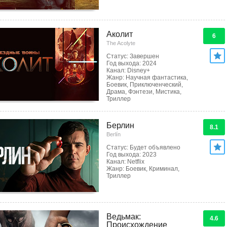
Аколит
6
The Acolyte
Статус: Завершен
Год выхода: 2024
Канал: Disney+
Жанр: Научная фантастика,
Боевик, Приключенческий,
Драма, Фэнтези, Мистика,
Триллер
Берлин
8.1
Berlín
Статус: Будет объявлено
Год выхода: 2023
Канал: Netflix
Жанр: Боевик, Криминал,
Триллер
Ведьмак:
4.6
Происхождение