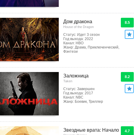
Дом дракона
8.5
House of the Dragon
Статус: Идет 3 сезон
Год выхода: 2022
Канал: HBO
Жанр: Драма, Приключенческий,
Фэнтези
Заложница
8.2
Taken
Статус: Завершен
Год выхода: 2017
Канал: NBC
Жанр: Боевик, Триллер
Звездные врата: Начало
4.7