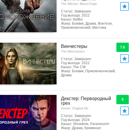
The Witcher: Blood Origin
Статус: Завершен
Год выхода: 2022
Канал: Netflix
Жанр: Боевик, Драма, Фэнтези,
Приключенческий, Мистика
Винчестеры
7.6
The Winchesters
Статус: Завершен
Год выхода: 2022
Канал: The CW
Жанр: Боевик, Приключенческий,
Драма
Декстер: Первородный
9
грех
Dexter: Original Sin
Статус: Завершен
Год выхода: 2024
Канал: Showtime, Paramount+
Жанр: Драма, Криминал