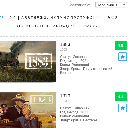
СОРТИРОВАТЬ:
CE
|
0..9
|
А
Б
В
Г
Д
Е
Ж
З
И
Й
К
Л
М
Н
О
П
Р
С
Т
У
Ф
Х
Ц
Ч
Ш
Щ
Э
Ю
Я
A
B
C
D
E
F
G
H
I
J
K
L
M
N
O
P
Q
R
S
T
U
V
W
X
Y
Z
1883
8.8
1883
Статус: Завершен
Год выхода: 2021
Канал: Paramount+
Жанр: Драма, Приключенческий,
Вестерн
1923
9.1
1923
Статус: Завершен
Год выхода: 2022
Канал: Paramount+
Жанр: Драма, Вестерн