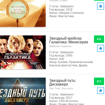
Stargate Origins
Статус: Завершен
Год выхода: 2018
Канал: Stargate Command
Жанр: Фантастика
Звездный крейсер
8.8
Галактика: Минисерии
Battlestar Galactica
Статус: Завершен
Год выхода: 2005
Канал: Syfy
Жанр: Боевик, Приключенческий,
Научная фантастика, Драма
Звездный путь:
8.3
Дискавери
Star Trek: Discovery
Статус: Завершен
Год выхода: 2017
Канал: CBS All Access
Жанр: Драма, Фантастика,