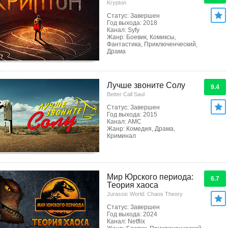
Krypton
Статус: Завершен
Год выхода: 2018
Канал: Syfy
Жанр: Боевик, Комиксы,
Фантастика, Приключенческий,
Драма
Лучше звоните Солу
9.4
Better Call Saul
Статус: Завершен
Год выхода: 2015
Канал: AMC
Жанр: Комедия, Драма,
Криминал
Мир Юрского периода:
6.7
Теория хаоса
Jurassic World: Chaos Theory
Статус: Завершен
Год выхода: 2024
Канал: Netflix