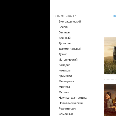
В
ВЫБРАТЬ ЖАНР:
Биографический
Боевик
Вестерн
Военный
Детектив
Документальный
Драма
Исторический
Комедия
Комиксы
Криминал
Мелодрама
Мистика
Мюзикл
Научная фантастика
Приключенческий
Реалити-шоу
Семейный