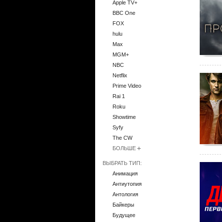
Apple TV+
BBC One
FOX
hulu
Max
MGM+
NBC
Netflix
Prime Video
Rai 1
Roku
Showtime
Syfy
The CW
БОЛЬШЕ
ВЫБРАТЬ ТИП:
Анимация
Антиутопия
Антология
Байкеры
Будущее