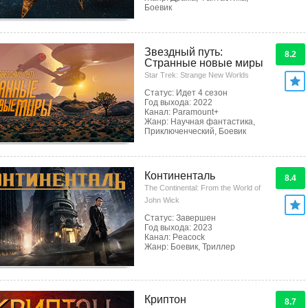
Боевик
Звездный путь:
8.2
Странные новые миры
Star Trek: Strange New Worlds
Статус: Идет 4 сезон
Год выхода: 2022
Канал: Paramount+
Жанр: Научная фантастика,
Приключенческий, Боевик
Континенталь
8.4
The Continental: From the World of
John Wick
Статус: Завершен
Год выхода: 2023
Канал: Peacock
Жанр: Боевик, Триллер
Криптон
8.7