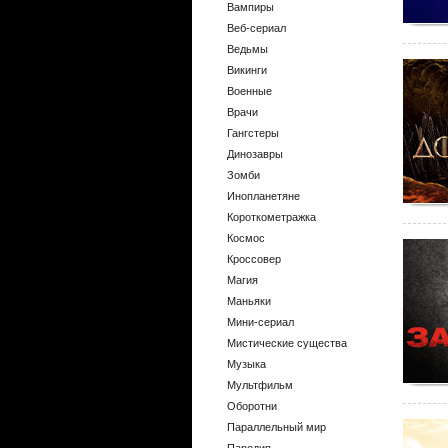
Вампиры
Веб-сериал
Ведьмы
Викинги
Военные
Врачи
Гангстеры
Динозавры
Зомби
Инопланетяне
Короткометражка
Космос
Кроссовер
Магия
Маньяки
Мини-сериал
Мистические существа
Музыка
Мультфильм
Оборотни
Параллельный мир