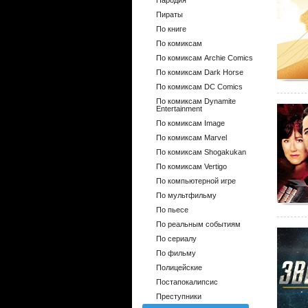
Пародия
Пираты
По книге
По комиксам
По комиксам Archie Comics
По комиксам Dark Horse
По комиксам DC Comics
По комиксам Dynamite
Entertainment
По комиксам Image
По комиксам Marvel
По комиксам Shogakukan
По комиксам Vertigo
По компьютерной игре
По мультфильму
По пьесе
По реальным событиям
По сериалу
По фильму
Полицейские
Постапокалипсис
Преступники