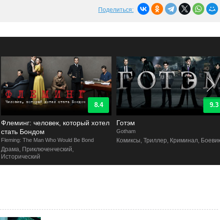
Поделиться:
8.4
9.3
Флеминг: человек, который хотел
Готэм
стать Бондом
Gotham
leming: The Man Who Would Be Bond
Комиксы, Триллер, Криминал, Боевик
Драма, Приключенческий,
Исторический