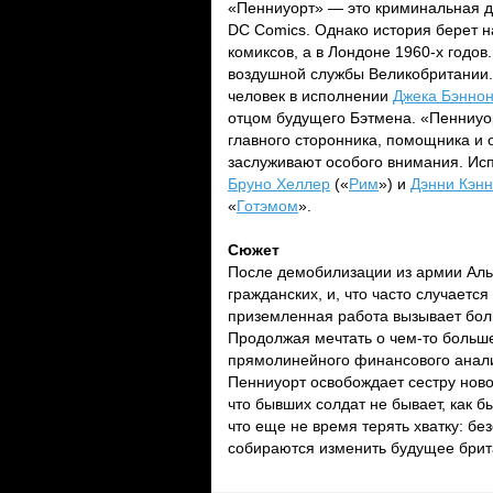
«Пенниуорт» — это криминальная д
DC Comics. Однако история берет н
комиксов, а в Лондоне 1960-х годо
воздушной службы Великобритании
человек в исполнении
Джека Бэнно
отцом будущего Бэтмена. «Пенниуо
главного сторонника, помощника и 
заслуживают особого внимания. И
Бруно Хеллер
(«
Рим
») и
Дэнни Кэн
«
Готэмом
».
Сюжет
После демобилизации из армии Аль
гражданских, и, что часто случаетс
приземленная работа вызывает бол
Продолжая мечтать о чем-то больш
прямолинейного финансового анали
Пенниуорт освобождает сестру ново
что бывших солдат не бывает, как 
что еще не время терять хватку: б
собираются изменить будущее брита