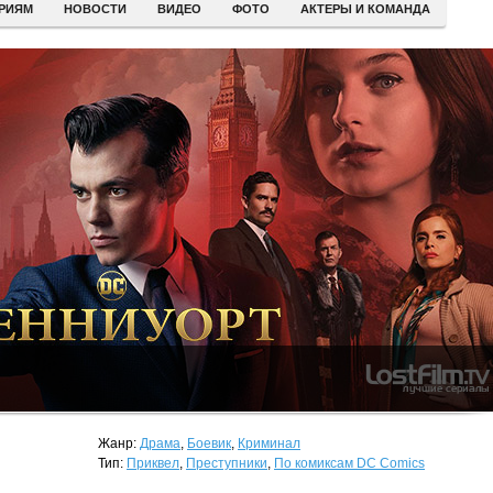
ЕРИЯМ
НОВОСТИ
ВИДЕО
ФОТО
АКТЕРЫ И КОМАНДА
Жанр:
Драма
,
Боевик
,
Криминал
Тип:
Приквел
,
Преступники
,
По комиксам DC Comics