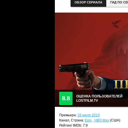
ОБЗОР СЕРИАЛА
ГИД ПО С
ОЦЕНКА ПОЛЬЗОВАТЕЛЕЙ
8.8
LOSTFILM.TV
Премьера:
28 июля 2019
Канал, Страна:
Epix
,
HBO Max
(США)
Рейтинг IMDb: 7.9