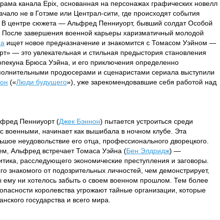
рама канала Epix, основанная на персонажах графических новелл
ачало не в Готэме или Централ-сити, где происходят события
в. В центре сюжета — Альфред Пенниуорт, бывший солдат Особой
. После завершения военной карьеры харизматичный молодой
на
ищет новое предназначение и знакомится с Томасом Уэйном —
рт» — это увлекательная и стильная предыстория становления
опекуна Брюса Уэйна, и его приключения определенно
сполнительными продюсерами и сценаристами сериала выступили
нон
(«
Люди будущего
»), уже зарекомендовавшие себя работой над
фред Пенниуорт (
Джек Бэннон
) пытается устроиться среди
я с военными, начинает как вышибала в ночном клубе. Эта
ьшое неудовольствие его отца, профессионального дворецкого.
ем, Альфред встречает Томаса Уэйна (
Бен Элдридж
) —
тика, расследующего экономические преступления и заговоры.
го знакомого от подозрительных личностей, чем демонстрирует,
бы ему ни хотелось забыть о своем военном прошлом. Тем более
езопасности королевства угрожают тайные организации, которые
нского государства и всего мира.