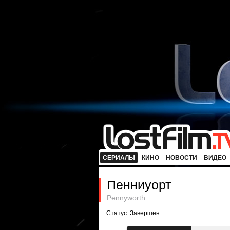
СЕРИАЛЫ
КИНО
НОВОСТИ
ВИДЕО
Пенниуорт
Pennyworth
Статус: Завершен