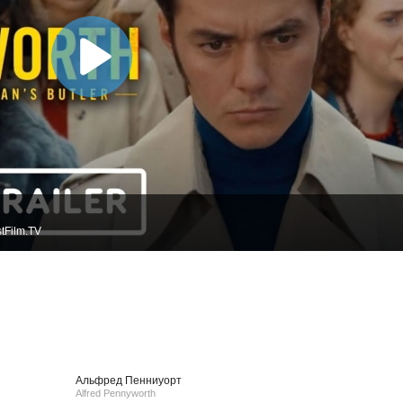
tFilm.TV
Альфред Пенниуорт
Alfred Pennyworth