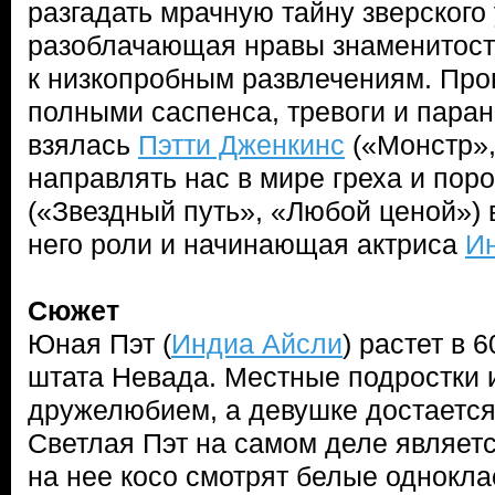
разгадать мрачную тайну зверского
разоблачающая нравы знаменитосте
к низкопробным развлечениям. Про
полными саспенса, тревоги и пара
взялась
Пэтти Дженкинс
(«Монстр»,
направлять нас в мире греха и пор
(«Звездный путь», «Любой ценой»)
него роли и начинающая актриса
И
Сюжет
Юная Пэт (
Индиа Айсли
) растет в 
штата Невада. Местные подростки и
дружелюбием, а девушке достается 
Светлая Пэт на самом деле являетс
на нее косо смотрят белые однокла