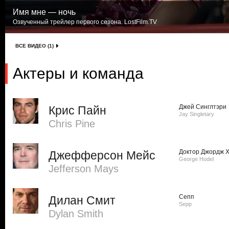
Имя мне — ночь
Озвученный трейлер первого сезона. LostFilm.TV
ВСЕ ВИДЕО (1)
Актеры и команда
Джей Синглтэри
Крис Пайн
Jay Singletary
Chris Pine
Доктор Джордж 
Джефферсон Мейс
George Hodel
Jefferson Mays
Сепп
Дилан Смит
Sepp
Dylan Smith