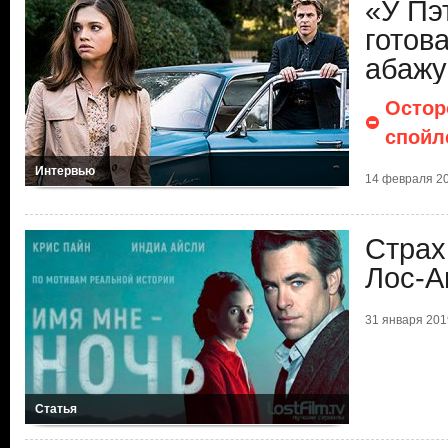
«У Пэ
готова
абажу
Остор
спойл
Интервью
14 февраля 20
Страх
Лос-А
31 января 2019
Статья