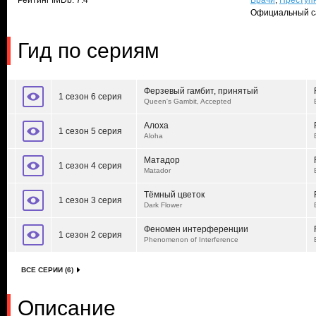
Рейтинг IMDb: 7.4
Врачи
,
Преступ
Официальный с
Гид по сериям
Ферзевый гамбит, принятый
1 сезон 6 серия
Queen's Gambit, Accepted
Алоха
1 сезон 5 серия
Aloha
Матадор
1 сезон 4 серия
Matador
Тёмный цветок
1 сезон 3 серия
Dark Flower
Феномен интерференции
1 сезон 2 серия
Phenomenon of Interference
ВСЕ СЕРИИ (6)
Описание