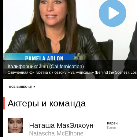
Калифорникейшн (Californication)
Озвученная фичуретка к 7 сезону: «За кулисами» (Behind the Scenes). Los
ВСЕ ВИДЕО (2)
Актеры и команда
Карен
Наташа МакЭлхоун
Karen
Natascha McElhone