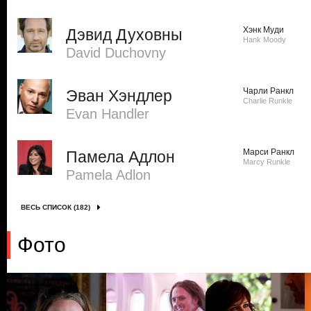
Хэнк Муди
Дэвид Духовны
Hank Moody
David Duchovny
Чарли Ранкл
Эван Хэндлер
Charlie Runkle
Evan Handler
Марси Ранкл
Памела Адлон
Marcy Runkle
Pamela Adlon
ВЕСЬ СПИСОК (182)
Фото