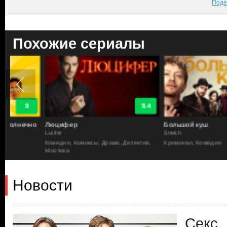
Поде
Похожие сериалы
9.4
но
Люцифер
Большой куш
Lucifer
Snatch
Комедия, Комиксы, Драма, Детектив,
Криминал, Комедия
Мистика
Новости
Секс,