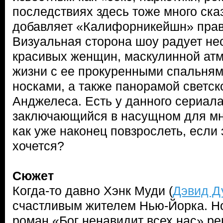
последствиях здесь тоже много сказ
добавляет «Калифорникейшн» прав
Визуальная сторона шоу радует не
красивых женщин, маскулинной ат
жизни с ее прокуренными спальня
носками, а также панорамой светск
Анджелеса. Есть у данного сериала
заключающийся в насущном для мно
как уже наконец повзрослеть, если 
хочется?
Сюжет
Когда-то давно Хэнк Муди (
Дэвид Д
счастливым жителем Нью-Йорка. Но 
роман «Бог ненавидит всех нас» ре