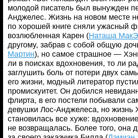
молодой писатель был вынужден пе
Анджелес. Жизнь на новом месте н
по хорошей книге сняли ужасный 
возлюбленная Карен (
Наташа МакЭ
другому, забрав с собой общую дочь
Мартин
), но самое страшное — Хэн
ли в поисках вдохновения, то ли ра
заглушить боль от потери двух сам
его жизни, модный литератор пусти
промискуитет. Он добился невиданн
флирта, в его постели побывали с
девушки Лос-Анджелеса, но жизнь 
становилась все хуже: вдохновение
не возвращалась. Более того, она 
за своего заказчика Билла (
Дэмиэн 