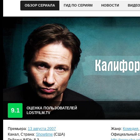
ОБЗОР СЕРИАЛА
ГИД ПО СЕРИЯМ
НОВОСТИ
ВИДЕ
ОЦЕНКА ПОЛЬЗОВАТЕЛЕЙ
9.1
LOSTFILM.TV
Премьера:
13 августа 2007
Жанр:
Комедия
Канал, Страна:
Showtime
(США)
Официальный с