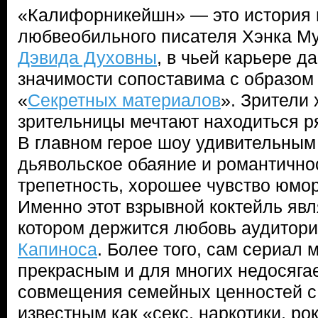
«Калифорникейшн» — это история 
любвеобильного писателя Хэнка Му
Дэвида Духовны
, в чьей карьере д
значимости сопоставима с образом
«
Секретных материалов
». Зрители 
зрительницы мечтают находиться ря
В главном герое шоу удивительным
дьявольское обаяние и романтично
трепетность, хорошее чувство юмор
Именно этот взрывной коктейль явл
котором держится любовь аудитори
Капиноса
. Более того, сам сериал 
прекрасным и для многих недосяг
совмещения семейных ценностей с
известным как «секс, наркотики, ро