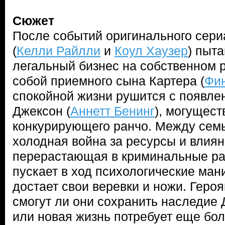
Сюжет
После событий оригинального сериа
(
Келли Райлли
и
Коул Хаузер
) пыт
легальный бизнес на собственном р
собой приемного сына Картера (
Фин
спокойной жизни рушится с появл
Джексон (
Аннетт Бенинг
), могущес
конкурирующего ранчо. Между семь
холодная война за ресурсы и влиян
перерастающая в криминальные раз
пускает в ход психологические ман
достает свои веревки и ножи. Геро
смогут ли они сохранить наследие 
или новая жизнь потребует еще бо