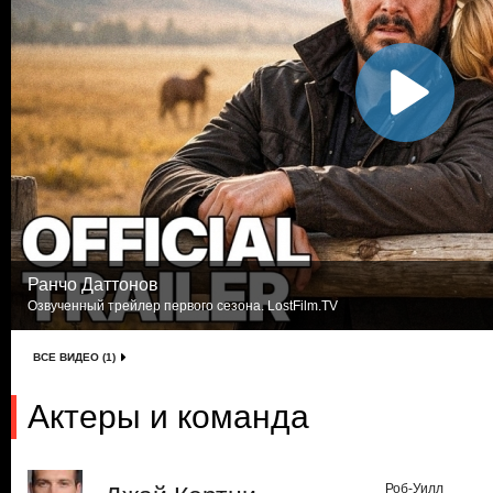
Ранчо Даттонов
Озвученный трейлер первого сезона. LostFilm.TV
ВСЕ ВИДЕО (1)
Актеры и команда
Роб-Уилл