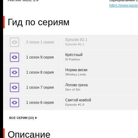
Рейтинг IMDb: 8.4
Официальный с
https://www.par
Гид по сериям
Episode #2.1
2 сезон 1 серия
Episode #2.1
Крёстный
1 сезон 9 серия
El Padrino
Норма виски
1 сезон 8 серия
Whiskey Limits
Логово греха
1 сезон 7 серия
Den of Sin
Святой ковбой
1 сезон 6 серия
Episode #1.6
ВСЕ СЕРИИ (10)
Описание