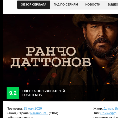
ОБЗОР СЕРИАЛА
ГИД ПО СЕРИЯМ
НОВОСТИ
ВИДЕ
ОЦЕНКА ПОЛЬЗОВАТЕЛЕЙ
9.2
LOSTFILM.TV
Премьера:
15 мая 2026
Жанр:
Драма
,
В
Канал, Страна:
Paramount+
(США)
Тип:
Спин-офф