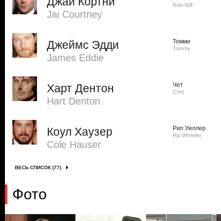
Джай Кортни
Rob-Will
Jai Courtney
Томми
Джеймс Эдди
Tommy
James Eddie
Чет
Харт Дентон
Chet
Hart Denton
Рип Уиллер
Коул Хаузер
Rip Wheeler
Cole Hauser
ВЕСЬ СПИСОК (77)
Фото