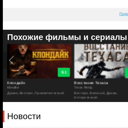
Поде
Похожие фильмы и сериалы
9.1
Клондайк
Восстание Техаса
Klondike
Texas Rising
Драма, Вестерн, Приключенческий
Вестерн, Военный, Драма,
Исторический
Новости