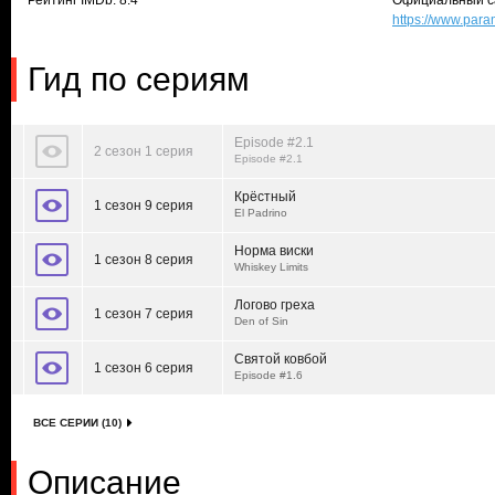
Рейтинг IMDb: 8.4
Официальный с
https://www.par
Гид по сериям
Episode #2.1
2 сезон 1 серия
Episode #2.1
Крёстный
1 сезон 9 серия
El Padrino
Норма виски
1 сезон 8 серия
Whiskey Limits
Логово греха
1 сезон 7 серия
Den of Sin
Святой ковбой
1 сезон 6 серия
Episode #1.6
ВСЕ СЕРИИ (10)
Описание