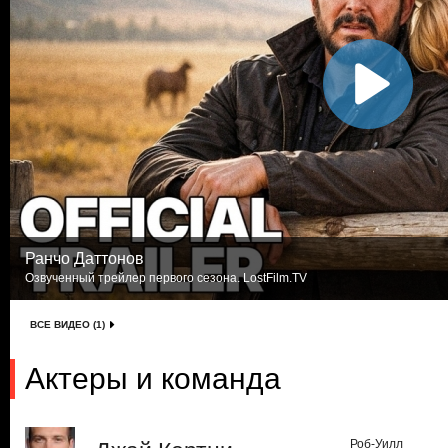
Ранчо Даттонов
Озвученный трейлер первого сезона. LostFilm.TV
ВСЕ ВИДЕО (1)
Актеры и команда
Роб-Уилл