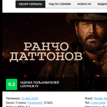
ОБЗОР СЕРИАЛА
ГИД ПО СЕРИЯМ
НОВОСТИ
ВИДЕ
ОЦЕНКА ПОЛЬЗОВАТЕЛЕЙ
9.2
LOSTFILM.TV
Премьера:
15 мая 2026
Жанр:
Драма
,
В
Канал, Страна:
Paramount+
(США)
Тип:
Спин-офф