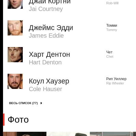
Джай Кортни
Rob-Will
Jai Courtney
Томми
Джеймс Эдди
Tommy
James Eddie
Чет
Харт Дентон
Chet
Hart Denton
Рип Уиллер
Коул Хаузер
Rip Wheeler
Cole Hauser
ВЕСЬ СПИСОК (77)
Фото