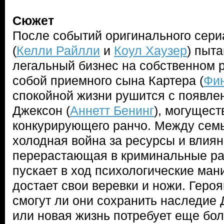
Сюжет
После событий оригинального сериа
(
Келли Райлли
и
Коул Хаузер
) пыт
легальный бизнес на собственном р
собой приемного сына Картера (
Фин
спокойной жизни рушится с появл
Джексон (
Аннетт Бенинг
), могущес
конкурирующего ранчо. Между семь
холодная война за ресурсы и влиян
перерастающая в криминальные раз
пускает в ход психологические ман
достает свои веревки и ножи. Геро
смогут ли они сохранить наследие 
или новая жизнь потребует еще бо