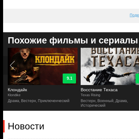
Поде
Похожие фильмы и сериалы
9.1
Клондайк
Восстание Техаса
Klondike
Texas Rising
Драма, Вестерн, Приключенческий
Вестерн, Военный, Драма,
Исторический
Новости