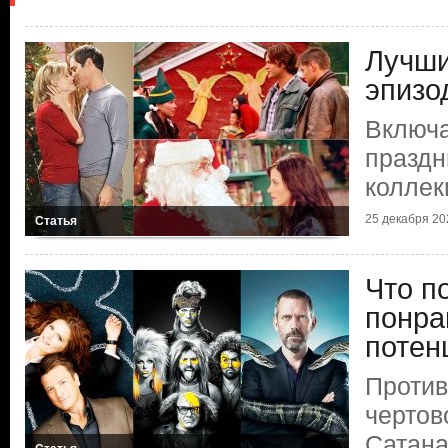
Лучши
эпизо
Включа
праздн
коллек
25 декабря 202
Статья
Что п
понра
потен
Против
чертов
Сатана