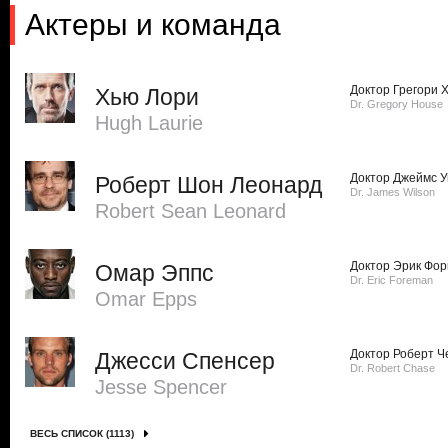
Актеры и команда
Доктор Грегори 
Хью Лори
Dr. Gregory House
Hugh Laurie
Доктор Джеймс 
Роберт Шон Леонард
Dr. James Wilson
Robert Sean Leonard
Доктор Эрик Фо
Омар Эппс
Dr. Eric Foreman
Omar Epps
Доктор Роберт Ч
Джесси Спенсер
Dr. Robert Chase
Jesse Spencer
ВЕСЬ СПИСОК (1113)