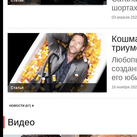
Статья
шорта
03 апреля 2025
Кошма
триум
Любоп
создан
его юб
16 ноября 2024
Статья
НОВОСТИ (67)
Видео