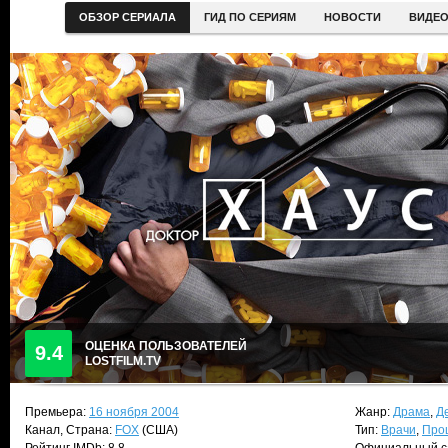
ОБЗОР СЕРИАЛА
ГИД ПО СЕРИЯМ
НОВОСТИ
ВИДЕ
ОЦЕНКА ПОЛЬЗОВАТЕЛЕЙ
9.4
LOSTFILM.TV
Премьера:
16 ноября 2004
Жанр:
Драма
,
Д
Канал, Страна:
FOX
(США)
Тип:
Врачи
,
Про