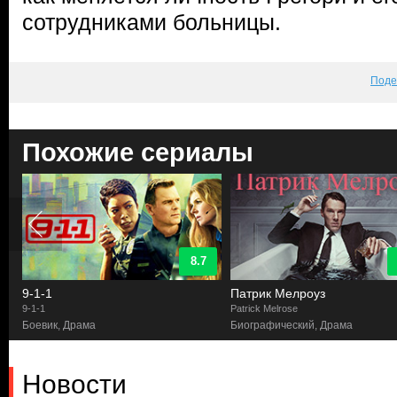
сотрудниками больницы.
Поде
Похожие сериалы
8.7
9-1-1
Патрик Мелроуз
9-1-1
Patrick Melrose
Боевик, Драма
Биографический, Драма
Новости