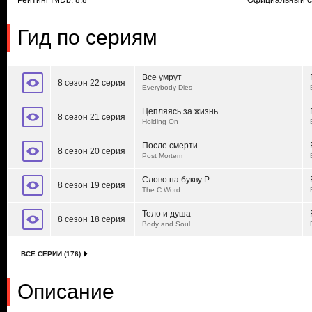
Рейтинг IMDb: 8.8
Официальный с
Гид по сериям
Все умрут
8 сезон 22 серия
Everybody Dies
Цепляясь за жизнь
8 сезон 21 серия
Holding On
После смерти
8 сезон 20 серия
Post Mortem
Слово на букву Р
8 сезон 19 серия
The C Word
Тело и душа
8 сезон 18 серия
Body and Soul
ВСЕ СЕРИИ (176)
Описание