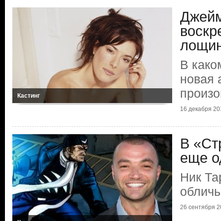
Джей
воскр
лощи
В како
новая 
произо
Кастинг
16 декабря 201
В «Ст
еще о
Ник Та
обличь
26 сентября 20