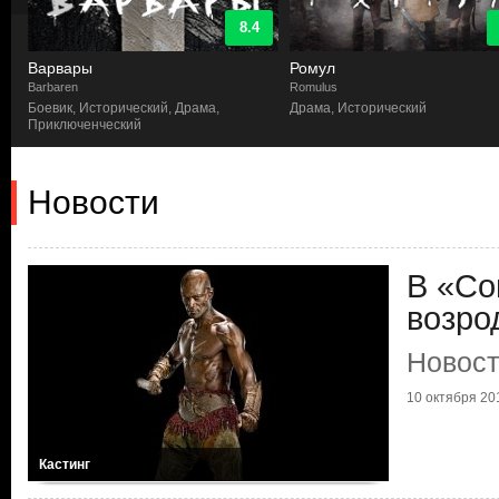
8.4
Варвары
Ромул
Barbaren
Romulus
Боевик, Исторический, Драма,
Драма, Исторический
Приключенческий
Новости
В «Со
возро
Новост
10 октября 201
Кастинг