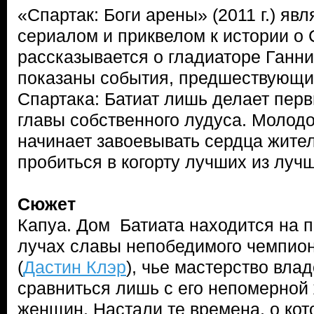
«Спартак: Боги арены» (2011 г.) яв
сериалом и приквелом к истории о 
рассказывается о гладиаторе Ганни
показаны события, предшествующ
Спартака: Батиат лишь делает пер
главы собственного лудуса. Молод
начинает завоевывать сердца жите
пробиться в когорту лучших из луч
Сюжет
Капуа. Дом Батиата находится на п
лучах славы непобедимого чемпион
(
Дастин Клэр
), чье мастерство вла
сравниться лишь с его непомерной
женщин. Настали те времена, о кот