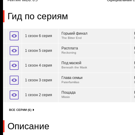
Рейтинг IMDb: 8.5
Официальный с
Гид по сериям
Горький финал
1 сезон 6 серия
The Bitter End
Расплата
1 сезон 5 серия
Reckoning
Под маской
1 сезон 4 серия
Beneath the Mask
Глава семьи
1 сезон 3 серия
Paterfamilias
Пощада
1 сезон 2 серия
Missio
ВСЕ СЕРИИ (6)
Описание