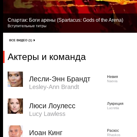
Спартак: Боги арены (Spartacus: Gods of the Arena)
Вступительные титры
ВСЕ ВИДЕО (1)
Актеры и команда
Невия
Лесли-Энн Брандт
Naevia
Lesley-Ann Brandt
Лукреция
Люси Лоулесс
Lucretia
Lucy Lawless
Раскос
Иоан Кинг
Rhaskos