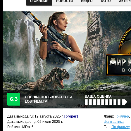
О ФИЛЬМЕ
НОВОСТИ
ВИДЕО
ФОТО
АКТЕР
ВАША ОЦЕНКА
ОЦЕНКА ПОЛЬЗОВАТЕЛЕЙ
6.3
LOSTFILM.TV
Дата выхода ru:
12 августа 2025
г.
[proper]
Жанр:
Триллер
,
Дата выхода eng: 02 июля 2025 г.
фантастика
Рейтинг IMDb: 6
Тип:
По фильму