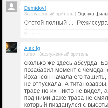
Demidovf
|
Заслуженный зритель
Оценка фильм
Отстой полный ... Режиссура
Ответить
Alex fg
|
tufeo
Заслуженный зритель
сколько же здесь абсурда. Б
позабавил момент с чемодано
йохансон начала его тащить,
не отпускала. А титанозавры
траве но их никто не видел, 
под ними даже трава не смя
который пизданулся с высоты