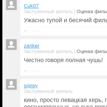
Cuk07
|
Заслуженный зритель
Оценка фильм
Ужасно тупой и бесячий фил
Ответить
zanker
|
Заслуженный зритель
Оценка фильм
Честно говоря полная чушь!
Ответить
sigrey
Заслуженный зритель
кино, просто левацкая херь, 
организованных, но сука вез