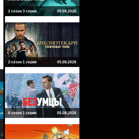
2 сезон 3 серия
05.08.2026
2 сезон 1 серия
05.08.2026
8.6
6
6 сезон 1 серия
05.08.2026
Как приручить дракона
Minecraft в кино
How to Train Your Dragon
A Minecraft Movie
я
Фэнтези, Комедия, Приключенческий,
Семейный, Боевик, Комедия, Фэнт