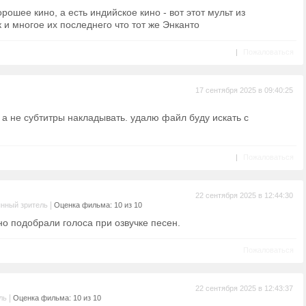
орошее кино, а есть индийское кино - вот этот мульт из
к и многое их последнего что тот же Энканто
|
Пожаловаться
17 сентября 2025 в 09:40:25
 а не субтитры накладывать. удалю файл буду искать с
|
Пожаловаться
22 сентября 2025 в 12:44:30
|
нный зритель
Оценка фильма: 10 из 10
но подобрали голоса при озвучке песен.
Пожаловаться
22 сентября 2025 в 12:43:37
|
ль
Оценка фильма: 10 из 10