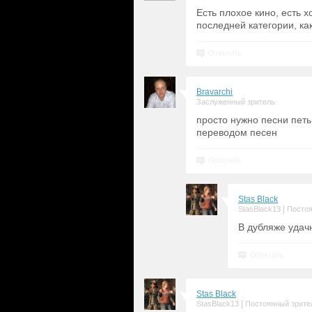
Есть плохое кино, есть х
последней категории, ка
Ответить
Bravarchi
Заслуженный зритель
просто нужно песни петь
переводом песен
Ответить
Stas Black
|
StasBlack13
Постоя
В дубляже удач
Ответить
Stas Black
|
StasBlack13
Постоянный зрите