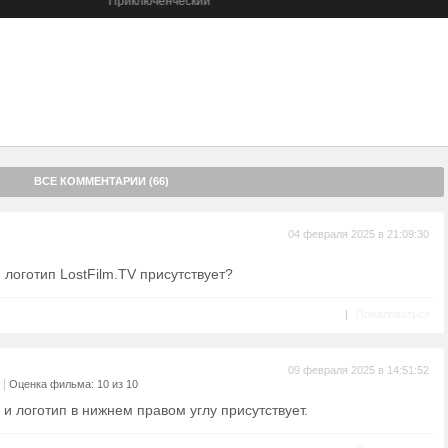
Приключенческий
вымирание. Для этого ей необходимо поднять со дна остров
 бурь Нало. Некогда это было процветающее легендарное место
о разгневанный на людей Нало проклял его и спрятал не просто
емого шторма. Конечно, в такой отчаянной миссии Моане нужна
ой находчивую изобретательницу Лото, силача и фантазера Мони,
ра Келе, а также поросенка Пуа и петуха Хэйхея. Ну и какое же
о сначала его самого нужно выручить из очередной передряги, в
япался…
ВСЕ КОММЕНТАРИИ (66)
04 февраля 2025 в 21:09:30
 логотип LostFilm.TV присутствует?
|
Пожаловаться
09 февраля 2025 в 14:51:52
|
Оценка фильма: 10 из 10
, и логотип в нижнем правом углу присутствует.