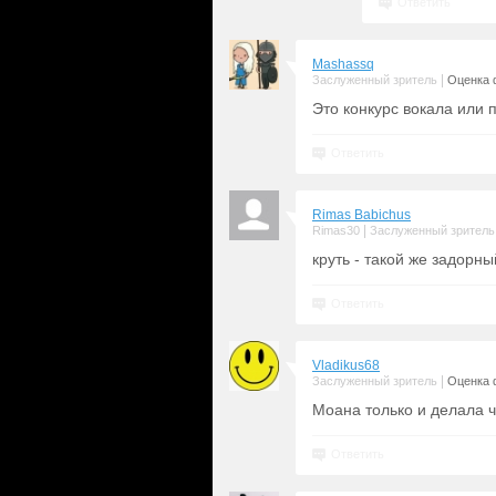
Ответить
Mashassq
|
Заслуженный зритель
Оценка 
Это конкурс вокала или 
Ответить
Rimas Babichus
|
Rimas30
Заслуженный зритель
круть - такой же задорны
Ответить
Vladikus68
|
Заслуженный зритель
Оценка 
Моана только и делала ч
Ответить