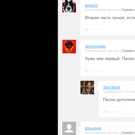
keiiia23
|
Заслуженный зритель
Оценка 
Вторая часть лучше, есл
Ответить
abominogpp
|
Заслуженный зритель
Оценка 
Хуже чем первый. Песни
Ответить
Stas Black
|
StasBlack13
Постоя
Песни дополняю
Ответить
Югенберг
|
Заслуженный зритель
Оценка 