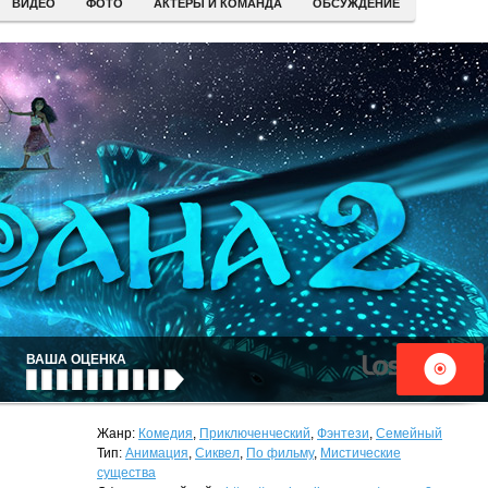
ВИДЕО
ФОТО
АКТЕРЫ И КОМАНДА
ОБСУЖДЕНИЕ
ВАША ОЦЕНКА
Жанр:
Комедия
,
Приключенческий
,
Фэнтези
,
Семейный
Тип:
Анимация
,
Сиквел
,
По фильму
,
Мистические
существа