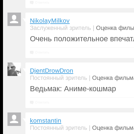
Ответить
NikolayMilkov
|
Заслуженный зритель
Оценка фильм
Очень положительное впеча
Ответить
DjentDrowDron
|
Постоянный зритель
Оценка фильма
Ведьмак: Аниме-кошмар
Ответить
komstantin
|
Постоянный зритель
Оценка фильма