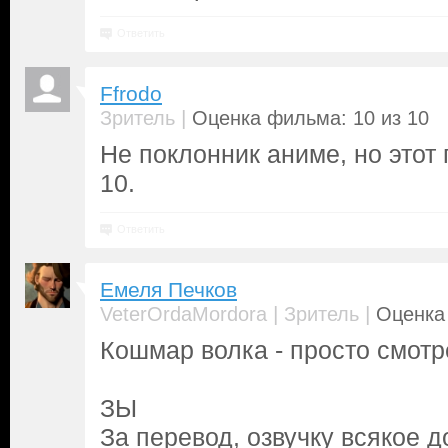
Ответить
Ffrodo
|
Зритель
Оценка фильма: 10 из 10
Не поклонник аниме, но этот 
10.
Ответить
Емеля Печков
|
|
VeterOrdaMordora
Зритель
Оценка 
Кошмар волка - просто смотре
ЗЫ
За перевод, озвучку всякое 