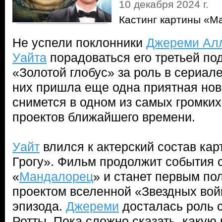
10 декабря 2024 г.
Кастинг картины «М
Не успели поклонники
Джереми Ал
Уайта
порадоваться его третьей по
«Золотой глобус» за роль в сериале
них пришла еще одна приятная нов
снимется в одном из самых громких
проектов ближайшего времени.
Уайт
влился к актерский состав ка
Грогу». Фильм продолжит события 
«
Мандалорец
» и станет первым п
проектом вселенной «Звездных вой
эпизода.
Джереми
досталась роль 
Ротты. Пока сложно сказать, какую