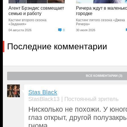
Агент Брэндис совмещает
Ричера ждут в маленьк
семью и работу
городке
Кастинг второго сезона
Кастинг пятого сезона «Джека
«Задания»
Ричера»
04 августа 2026
0
30 июля 2026
Последние комментарии
ВСЕ КОММЕНТАРИИ (3)
Stas Black
|
StasBlack13
Постоянный зритель
Нисколько не похожи. У юног
глаз открыт, другой полузакр
гнома.