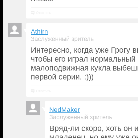
Ответить
Athirn
Заслуженный зритель
Интересно, когда уже Грогу в
чтобы его играл нормальный
малоподвижная кукла выбеш
первой серии. :)))
Ответить
NedMaker
Заслуженный зритель
Вряд-ли скоро, хоть он 
младенец, но ему уже ок