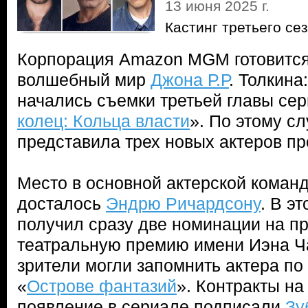
13 июня 2025 г.
Кастинг третьего се
Корпорация Amazon MGM готовится
волшебный мир
Джона Р.Р
. Толкина
начались съемки третьей главы сер
колец: Кольца власти
». По этому с
представила трех новых актеров пр
Место в основной актерской команд
досталось
Эндрю Ричардсону
. В э
получил сразу две номинации на п
театральную премию имени Иэна Ч
зрители могли запомнить актера по
«
Острове фантазий
». Контракты на
появление в сериале подписали
Зу