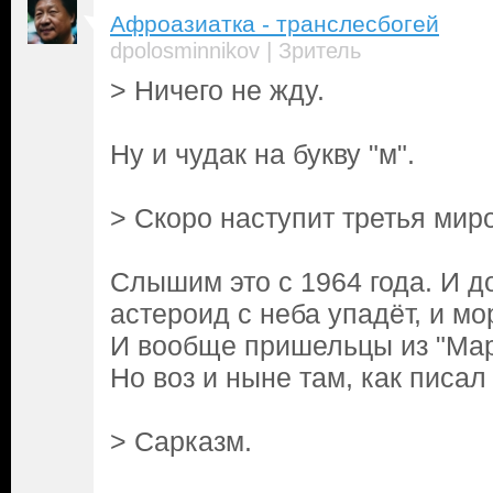
Афроазиатка - транслесбогей
|
dpolosminnikov
Зритель
> Ничего не жду.
Ну и чудак на букву "м".
> Скоро наступит третья мир
Слышим это с 1964 года. И д
астероид с неба упадёт, и мо
И вообще пришельцы из "Марс
Но воз и ныне там, как писа
> Сарказм.