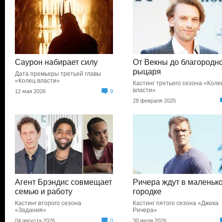
Саурон набирает силу
От Векны до благородн
рыцаря
Дата премьеры третьей главы
«Колец власти»
Кастинг третьего сезона «Коле
власти»
12 мая 2026
9
28 февраля 2025
Агент Брэндис совмещает
Ричера ждут в маленьк
семью и работу
городке
Кастинг второго сезона
Кастинг пятого сезона «Джека
«Задания»
Ричера»
04 августа 2026
0
30 июля 2026