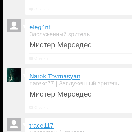
Ответить
eleg4nt
Заслуженный зритель
Мистер Мерседес
Ответить
Narek Tovmasyan
|
nareko77
Заслуженный зритель
Мистер Мерседес
Ответить
trace117