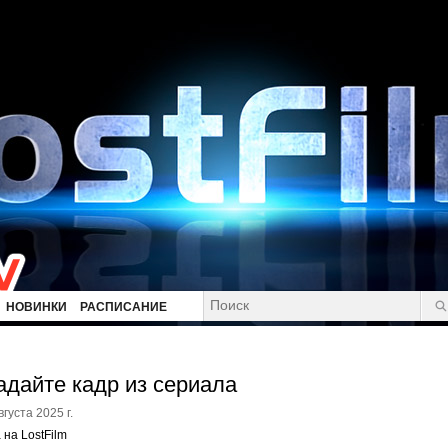
НОВИНКИ
РАСПИСАНИЕ
адайте кадр из сериала
вгуста 2025 г.
 на LostFilm