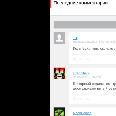
Последние комментарии
1 1
|
Rusnyapidorasnya
Постоянный 
Коля Буханкин, сколько ле
Ответить
xCannibalx
Заслуженный зритель
Шикарный сериал, смотре
досматриваю пятый сез
Ответить
MoonDemon