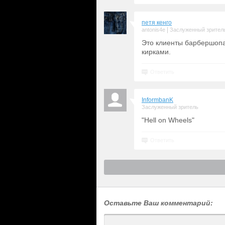
петя кенго
|
antonis4e
Заслуженный зрител
Это клиенты барбершопа
кирками.
Ответить
InformbanK
Заслуженный зритель
"Hell on Wheels"
Ответить
Оставьте Ваш комментарий: