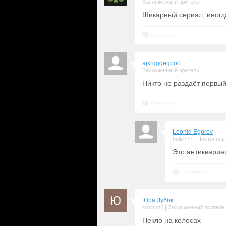
Заслуженный зритель
Шикарный сериал, иногда
Ответить
ajkrgggegpoo
Заслуженный зритель
Никто не раздаёт первый
Ответить
Leonid Egorov
|
huilo777
Постоянны
Это антиквариат
Ответить
Юра Зубок
|
koshun2
Заслуженный зритель
Пекло на колесах