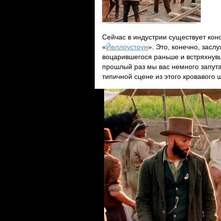
Сейчас в индустрии существует кон
«
Йеллоустоун
». Это, конечно, зас
воцарившегося раньше и встряхнув
прошлый раз мы вас немного запута
типичной сцене из этого кровавого 