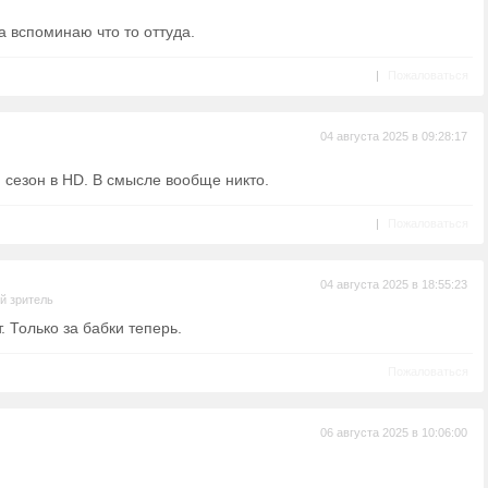
 вспоминаю что то оттуда.
|
Пожаловаться
04 августа 2025 в 09:28:17
 сезон в HD. В смысле вообще никто.
|
Пожаловаться
04 августа 2025 в 18:55:23
й зритель
. Только за бабки теперь.
Пожаловаться
06 августа 2025 в 10:06:00