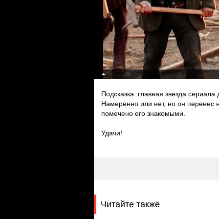
Подсказка: главная звезда сериала
Намеренно или нет, но он перенес н
помечено его знакомыми.
Удачи!
Читайте также