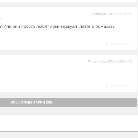
11 августа 2025 в 21:56:36
ь
?Или они просто любят яркий кэжуал ,латте и помахать
|
Пожаловаться
07 сентября 2025 в 23:57:41
|
Пожаловаться
ВСЕ КОММЕНТАРИИ (26)