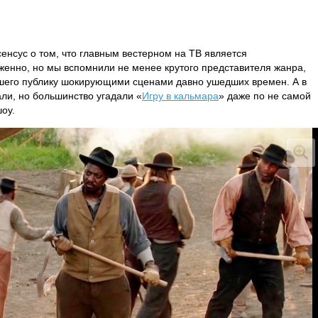
сенсус о том, что главным вестерном на ТВ является
луженно, но мы вспомнили не менее крутого представителя жанра,
шего публику шокирующими сценами давно ушедших времен. А в
ли, но большинство угадали «
Игру в кальмара
» даже по не самой
шоу.