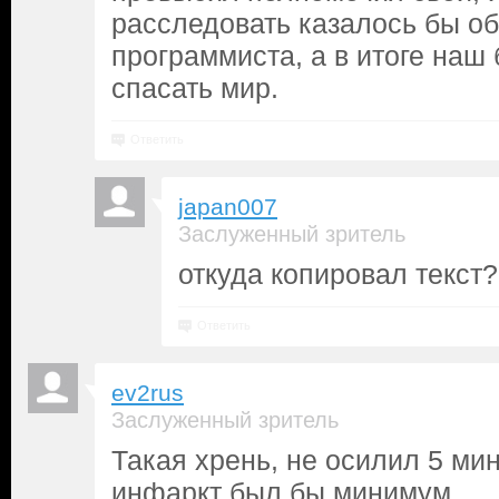
расследовать казалось бы о
программиста, а в итоге наш
спасать мир.
Ответить
japan007
Заслуженный зритель
откуда копировал текст?
Ответить
ev2rus
Заслуженный зритель
Такая хрень, не осилил 5 ми
инфаркт был бы минимум.