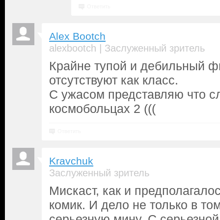
Ответить
Alex Bootch
|
alexbootch
Заслуженный зритель
Крайне тупой и дебильный ф
отсутствуют как класс.
С ужасом представляю что с
космобольцах 2 (((
Ответить
Kravchuk
Заслуженный зритель
Мискаст, как и предполагалос
комик. И дело не только в то
серьезную мину. С серьезной