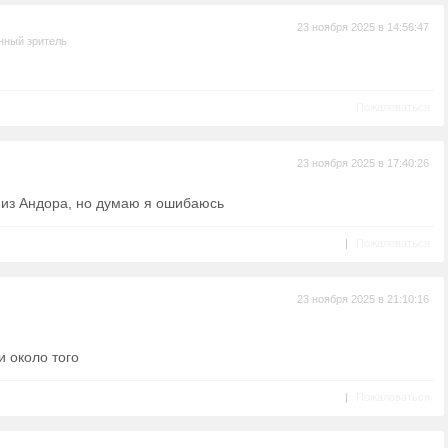
23 ноября 2025 в 14:56:47
нный зритель
Пожаловаться
23 ноября 2025 в 17:40:26
 из Андора, но думаю я ошибаюсь
|
Пожаловаться
23 ноября 2025 в 21:10:16
и около того
|
Пожаловаться