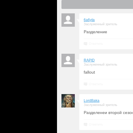
6a6yta
Заслуженный зритель
Разделение
Ответить
RAPID
Заслуженный зритель
fallout
Ответить
LordBaka
Заслуженный зритель
Разделенеи второй сезо
Ответить