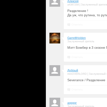
Алексей
|
a4387258
Заслуженный зрител
Разделение !
Да уж, что рутина, то ру
Ответить
GarrettHolden
Заслуженный зритель
Мэтт Бомбер в 3 сезоне
Ответить
Добрый
|
IAmOVERLORD
Заслуженный 
Severance / Разделение
Ответить
aggggr
Заслуженный зритель