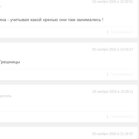
24 ноября 2025 в 23:30:51
ь
тина - учитывая какой хренью они там занимались !
|
Пожаловаться
25 ноября 2025 в 14:59:27
 Грешницы
|
Пожаловаться
25 ноября 2025 в 15:38:11
зритель
|
Пожаловаться
25 ноября 2025 в 21:18:47