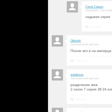
Сеня Саныч
|
SimplyBob
Заслуже
седьмая серия
Ответить
Okioshi
Заслуженный зритель
Похож чел и на имперца
Ответить
existence
Заслуженный зритель
разделение жеж
2 сезлн 7 серия 38:24 ил
Ответить