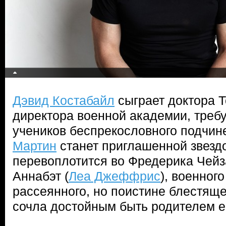
Дэвид Костабайл
сыграет доктора 
директора военной академии, треб
учеников беспрекословного подчин
Мартин
станет приглашенной звездо
перевоплотится во Фредерика Чейз
Аннабэт (
Леа Джеффрис
), военног
рассеянного, но поистине блестяще
сочла достойным быть родителем е