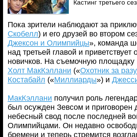
Кастинг третьего с
Пока зрители наблюдают за приклю
Скобелл
) и его друзей во втором с
Джексон и Олимпийцы
», команда ш
над третьей главой и приветствует
новичков. На съемочную площадку 
Холт МакКэллани
(«
Охотник за раз
Костабайл
(«
Миллиарды
») и
Джесси
МакКэллани
получил роль легендар
был осужден Зевсом и приговорен 
небесный свод после последней во
Олимпийцами. Он недавно освободи
бремени и теперь стремится возгла