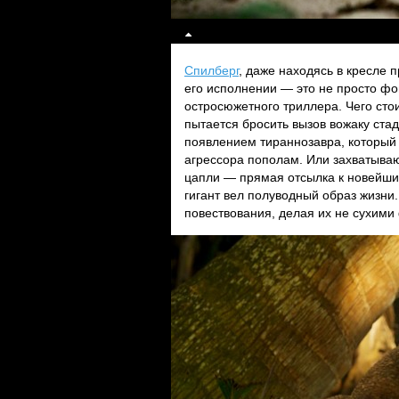
Спилберг
, даже находясь в кресле 
его исполнении — это не просто фо
остросюжетного триллера. Чего сто
пытается бросить вызов вожаку ста
появлением тираннозавра, который 
агрессора пополам. Или захватыва
цапли — прямая отсылка к новейши
гигант вел полуводный образ жизни.
повествования, делая их не сухим