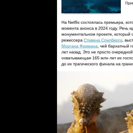
Пре
На Netflix состоялась премьера, ко
момента анонса в 2024 году. Речь 
монументальном проекте, который о
режиссера
Стивена Спилберга
, вы
Моргана Фримана
, чей бархатный 
лет назад. Это не просто очередно
охватывающая 165 млн лет их госпо
до их трагического финала на гран