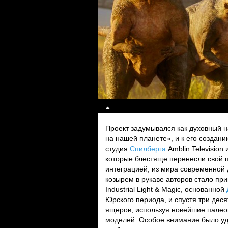
Проект задумывался как духовный 
на нашей планете», и к его создан
студия
Спилберга
Amblin Television
которые блестяще перенесли свой 
интеграцией, из мира современной 
козырем в рукаве авторов стало пр
Industrial Light & Magic, основанной
Юрского периода, и спустя три дес
ящеров, используя новейшие палео
моделей. Особое внимание было уд