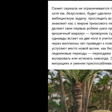
Сюжет сериала не ограничивается
хотя им, безусловно, будет уделено
амбициозную задачу: проследить в
знакомит нас с миром триасового п
делают свои первые робкие шаги пр
крошечный маразух — проворное сущ
однажды встает на две ноги и учитс
через миллионы лет приведет к появ
уступают место новой волне, как б
ледниковые периоды — периодами г
мутировать или исчезать навсегда. 
миграциях и умении приспосаблив