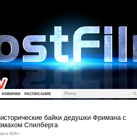
НОВИНКИ
РАСПИСАНИЕ
исторические байки дедушки Фримана с
змахом Спилберга
арта 2026 г.