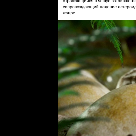
отражающийся в чешуе затаившегос
сопровождающий падение астероида
жанре.