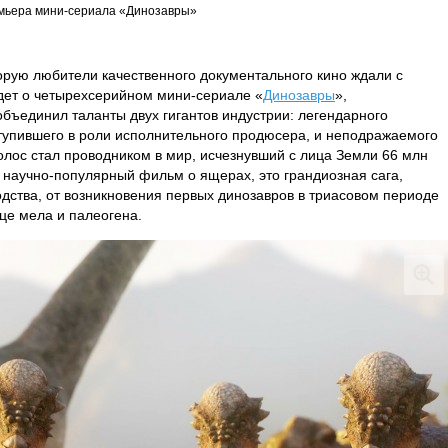
мьера мини-сериала «Динозавры»
торую любители качественного документального кино ждали с
идет о четырехсерийном мини-сериале «
Динозавры
»,
бъединил таланты двух гигантов индустрии: легендарного
ступившего в роли исполнительного продюсера, и неподражаемого
голос стал проводником в мир, исчезнувший с лица Земли 66 млн
й научно-популярный фильм о ящерах, это грандиозная сага,
дства, от возникновения первых динозавров в триасовом периоде
ице мела и палеогена.