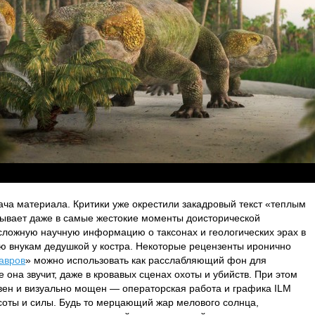
ча материала. Критики уже окрестили закадровый текст «теплым
тывает даже в самые жестокие моменты доисторической
сложную научную информацию о таксонах и геологических эрах в
ю внукам дедушкой у костра. Некоторые рецензенты иронично
авров
» можно использовать как расслабляющий фон для
она звучит, даже в кровавых сценах охоты и убийств. При этом
ен и визуально мощен — операторская работа и графика ILM
соты и силы. Будь то мерцающий жар мелового солнца,