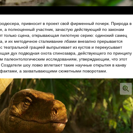
продюсера, привносит в проект свой фирменный почерк. Природа в
н, а полноценный участник, зачастую действующий по законам
ит только сцена, открывающая пилотную серию: одинокий самец
да, и их методичное сталкивание лбами внезапно прерывается
с театральной грацией выпрыгивает из кустов и перекусывает
ющая дух подводная охота спинозавра, действующего по принципу
м палеонтологическим исследованиям, утверждающим, что этот
 Создатели шоу ловко вплетают такие научные открытия в канву
и фактами, а захватывающими сюжетными поворотами.