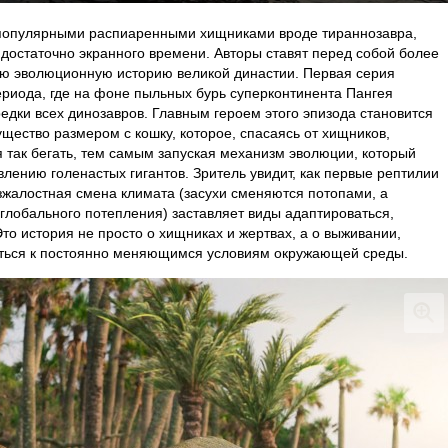
 популярными распиаренными хищниками вроде тираннозавра,
 достаточно экранного времени. Авторы ставят перед собой более
сю эволюционную историю великой династии. Первая серия
ериода, где на фоне пыльных бурь суперконтинента Пангея
едки всех динозавров. Главным героем этого эпизода становится
ество размером с кошку, которое, спасаясь от хищников,
я так бегать, тем самым запуская механизм эволюции, который
лению голенастых гигантов. Зритель увидит, как первые рептилии
езжалостная смена климата (засухи сменяются потопами, а
лобального потепления) заставляет виды адаптироваться,
Это история не просто о хищниках и жертвах, а о выживании,
аться к постоянно меняющимся условиям окружающей среды.