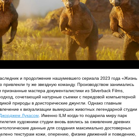
наследник и продолжение нашумевшего сериала 2023 года «Жизнь
ию привлекли ту же звездную команду. Производством занимались
 и признанные мастера документалистики из Silverback Films,
подход, сочетающий натурные съемки с передовой компьютерной
дикой природы в доисторические джунгли. Однако главным
ивлечение к визуализации вымерших животных легендарной студии
Джорджем Лукасом
. Именно ILM когда-то подарила миру парк
ятилетия художники студии вновь взялись за оживление древних
нтологические данные для создания максимально достоверных
елено текстурам кожи, оперению, физике движений и поведению,