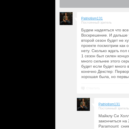
Patriotism131
Постоянный зритель
Будем надеяться что все
Воскрешение. И дальше у
второй сезон будет не х
проекте посмотрим как о
нету. Сколько ждать пол
1 сезон был силен конц
много сильнее этого сер
будет если будет много 
конечно Декстер: Первор
хорошая была, но первы
Ответить
Patriotism131
Постоянный зритель
Майклу Си Холлу
закончиться на 
Paramount сним