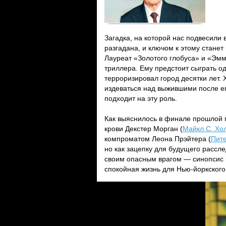
Загадка, на которой нас подвесили 
разгадана, и ключом к этому стане
Лауреат «Золотого глобуса» и «Эм
триллера. Ему предстоит сыграть о
терроризировал город десятки лет.
издеваться над выжившими после е
подходит на эту роль.
Как выяснилось в финале прошлой г
крови Декстер Морган (
Майкл С. Хо
компроматом Леона Прэйтера (
Пит
но как зацепку для будущего рассле
своим опасным врагом — синопсис 
спокойная жизнь для Нью-йоркског