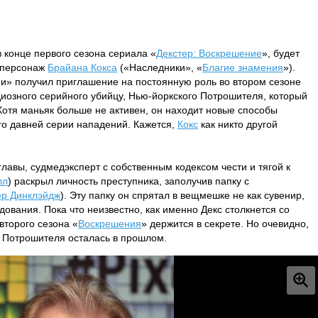
в конце первого сезона сериала «
Декстер: Воскрешение
», будет
т персонаж
Брайана Кокса
(«Наследники», «
Благие знамения
»).
ми» получил приглашение на постоянную роль во втором сезоне
диозного серийного убийцу, Нью-йоркского Потрошителя, который
 Хотя маньяк больше не активен, он находит новые способы
го давней серии нападений. Кажется,
Кокс
как никто другой
лавы, судмедэксперт с собственным кодексом чести и тягой к
лл
) раскрыл личность преступника, заполучив папку с
ер Динклэйдж
). Эту папку он спрятал в вещмешке не как сувенир,
дования. Пока что неизвестно, как именно Декс столкнется со
второго сезона «
Воскрешения
» держится в секрете. Но очевидно,
о Потрошителя осталась в прошлом.