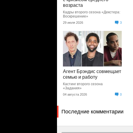
возраста
Кадры второго сезона «Декстера:
Воскрешение»
29 июля 2026
3
Агент Брэндис совмещает
семью и работу
Кастинг второго сезона
«Задания»
04 августа 2026
0
Последние комментарии