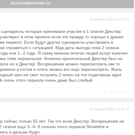
ВСЕ КОММЕНТАРИИ (11)
03 апреля 2026 в 20:29:13
 сценаристы которые принимали участие в 1 сезоне Декстер:
частвуют в этом проекте если это правда то хорошо я думаю
уже первого. Если будут другие сценаристы участвовать в
ни справиться с ситуацией. Мда даты выхода пока 2 сезона
 года или 1--2 года. Я скажу мнение многих людей вслух конечно
овка тоже нормальная. Конечно оригинальный Декстер был на
иала но и Декстер: Воскрешение можно пересмотреть как то
времени а потом и опять можно его еще пересмотреть. Жаль
одный грех не смог получить 2 сезон на что поделаешь идея
й сезон этого сериала очень даже был слабый.
|
Пожаловаться
03 апреля 2026 в 20:31:10
 сейчас только 55 лет. Так что если Декстер: Воскрешение не
2 сезоне еще 3--4--5 сезоны этого сериала Showtime и
ать и дальше будут.