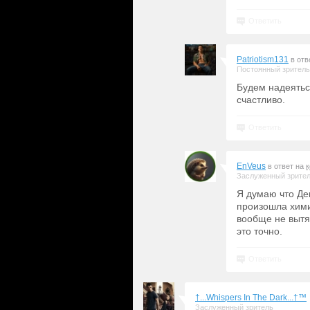
Ответить
Patriotism131
в отв
Постоянный зритель
Будем надеятьс
счастливо.
Ответить
EnVeus
в ответ на
Заслуженный зрите
Я думаю что Дек
произошла хими
вообще не вытяг
это точно.
Ответить
†...Whispers In The Dark...†™
Заслуженный зритель