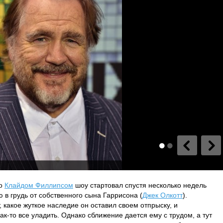
го
Клайдом Филлипсом
шоу стартовал спустя несколько недель
ю в грудь от собственного сына Гаррисона (
Джек Олкотт
).
 какое жуткое наследие он оставил своем отпрыску, и
ак-то все уладить. Однако сближение дается ему с трудом, а тут