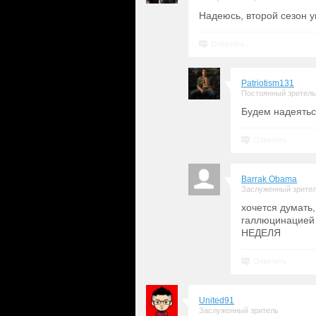
Надеюсь, второй сезон у
Ответить
Patriotism131
Постоянный зритель
Будем надеяться
Ответить
Barrak Obama
Заслуженный зрите
хочется думать,
галлюцинацией 
НЕДЕЛЯ
Ответить
United91
Заслуженный зритель