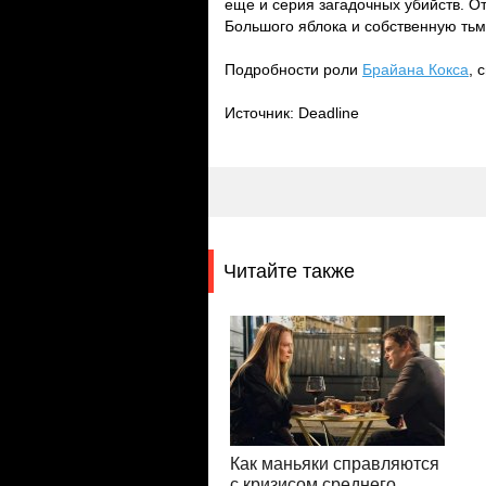
еще и серия загадочных убийств. О
Большого яблока и собственную тьм
Подробности роли
Брайана Кокса
, 
Источник: Deadline
Читайте также
Как маньяки справляются
с кризисом среднего