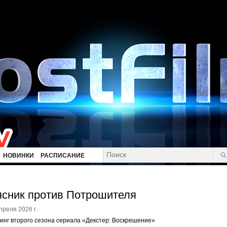
НОВИНКИ
РАСПИСАНИЕ
сник против Потрошителя
преля 2026 г.
инг второго сезона сериала «Декстер: Воскрешение»