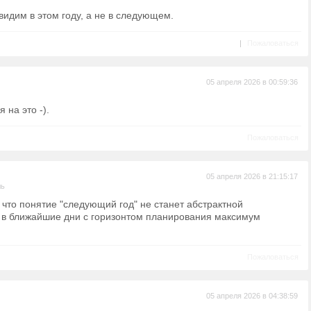
видим в этом году, а не в следующем.
|
Пожаловаться
05 апреля 2026 в 00:59:36
 на это -).
Пожаловаться
05 апреля 2026 в 21:15:17
ль
 что понятие "следующий год" не станет абстрактной
в ближайшие дни с горизонтом планирования максимум
Пожаловаться
05 апреля 2026 в 04:38:59