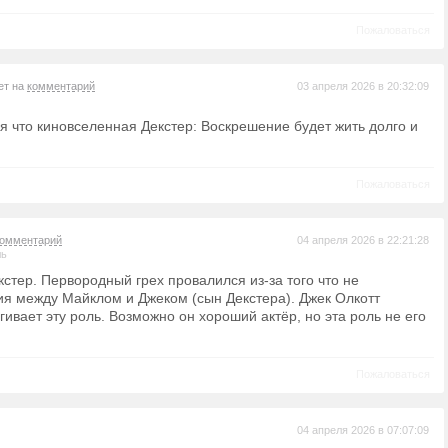
Пожаловаться
ет на
комментарий
03 апреля 2026 в 20:32:09
я что киновселенная Декстер: Воскрешение будет жить долго и
Пожаловаться
комментарий
04 апреля 2026 в 22:21:28
ль
стер. Первородный грех провалился из-за того что не
я между Майклом и Джеком (сын Декстера). Джек Олкотт
ивает эту роль. Возможно он хороший актёр, но эта роль не его
Пожаловаться
04 апреля 2026 в 07:07:09