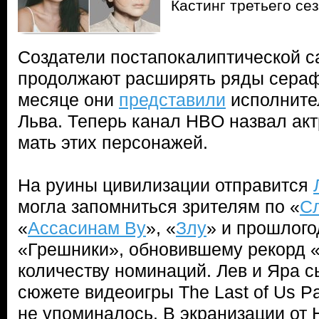
Кастинг третьего се
Создатели постапокалиптической с
продолжают расширять ряды сераф
месяце они
представили
исполните
Льва. Теперь канал HBO назвал акт
мать этих персонажей.
На руины цивилизации отправится
могла запомниться зрителям по «
С
«
Ассасинам Ву
», «
Злу
» и прошлого
«Грешники», обновившему рекорд 
количеству номинаций. Лев и Яра с
сюжете видеоигры The Last of Us Par
не упоминалось. В экранизации от 