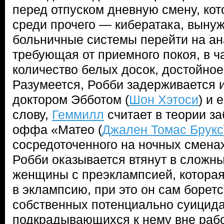
перед отпуском дневную смену, ко
среди прочего — кибератака, вын
больничные системы перейти на а
требующая от приемного покоя, в ч
количество белых досок, достойное
Разумеется, Робби задерживается и
доктором Эбботом (
Шон Хэтоси
) и 
слову,
Геммилл
считает в теории з
оффа «Матео (
Джален Томас Брукс
сосредоточенного на ночных сменах
Робби оказывается втянут в сложн
женщины с преэклампсией, которая
в эклампсию, при это он сам боретс
собственных потенциально суицид
подкрадывающихся к нему вне раб