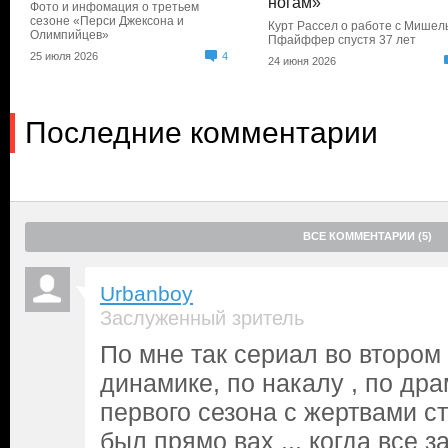
ногам»
Фото и инфомация о третьем
сезоне «Перси Джексона и
Курт Рассел о работе с Мишел
Олимпийцев»
Пфайффер спустя 37 лет
25 июля 2026
4
24 июня 2026
Последние комментарии
ВСЕ КОММЕНТАРИИ (5)
Urbanboy
Заслуженный зритель
По мне так сериал во втором 
динамике, по накалу , по дра
первого сезона с жертвами с
был прямо вах ... когда все 