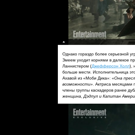
Однако гораздо более серьезной уг
Змеем уходит корнями в далекое п
Ланнистером (
Джефферсон Холл
),
больше мести. Исполнительница эт
Ахавой из «Моби Дика»:
«Она пресл
возможности»
. Актриса месяцами 
члены группы каскадеров ранее дуб
женщина, Дэдпул и Капитан Амери