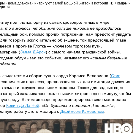
ры «Дома дракона» интригуют самой мощной битвой в истории ТВ + кадры и
уретка
итву при Глотке, одну из самых кровопролитных в мире
а, то я молюсь, чтобы мне больше никогда не приходилось
релищный бой, помимо прочих потрясений, нам предстоит увидеть
Если говорить исключительно об экшене, тон предстоящей главе
шееся в проливе Глотка — ключевом торговом пути,
аргариен (
Эмма Д’Арси
) с самого начала гражданской войны.
 годами обдумывал это событие, называет его
«самым безумным
идения»
.
ь свидетелями сборки судна лорда Корлиса Велариона (
Стив
 механических подвесах, предназначенных для имитации движения
м в земле и окруженном синим экраном. Также для водных сцен
в который закачивалось около тысячи литров воды в минуту, чтобы
ную среду. В этом эпизоде продемонстрировал свое мастерство
сер
Кевин Де Ла Ной
.
«Он буквально потопил „Титаник“»
, —
естную работу этого мастера с
Джеймсом Кэмероном
.