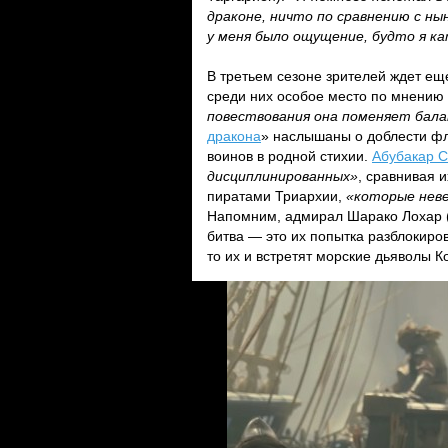
драконе, ничто по сравнению с н
у меня было ощущение, будто я ка
В третьем сезоне зрителей ждет ещ
среди них особое место по мнению 
повествования она поменяет балан
дракона
» наслышаны о доблести фл
воинов в родной стихии.
Абубакар 
дисциплинированных»
, сравнивая и
пиратами Триархии,
«которые неве
Напомним, адмирал Шарако Лохар 
битва — это их попытка разблокиров
то их и встретят морские дьяволы К