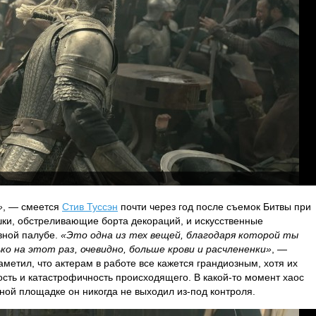
»
, — смеется
Стив Туссэн
почти через год после съемок Битвы при
шки, обстреливающие борта декораций, и искусственные
вной палубе.
«Это одна из тех вещей, благодаря которой ты
ко на этот раз, очевидно, больше крови и расчлененки»
, —
аметил, что актерам в работе все кажется грандиозным, хотя их
ть и катастрофичность происходящего. В какой-то момент хаос
чной площадке он никогда не выходил из-под контроля.