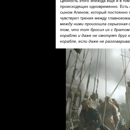
Ценность этого эпизода еще и в том
происходящих одновременно. Есть о
сыном Алином, который постоянно 
чувствуют трения между главноко
между ними произошла серьезная с
том, что тот бросил их с братом 
кораблю и даже не смотрят друг 
корабле, если даже не разговари