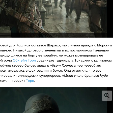
розой для Корлиса остается Шарако, чья личная вражда с Морским
рошлое. Никакой договор с зелеными и их посланником Тиландом
 находящимся на борту ее корабля, не может мотивировать ее
ой роли
Эбигейл Торн
сравнивает адмирала Триархии с капитаном
едует своего белого кита и убьет Корлиса при первой же
практиковалась в фехтовании и боксе. Она отметила, что все
лировали голливудских супергероев.
«Меня учили драться Чудо-
ка»
, — говорит
Торн
.