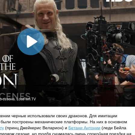
 сезона. LostFilm.TV
ажении черные использовали своих драконов. Для имитации
й были построены механические платформы. На них в основном
ту
(принц Джейкерис Веларион) и
Бетани Антонии
(леди Бейла
первом сезоне, но тогда снималась очень спокойная поездка на