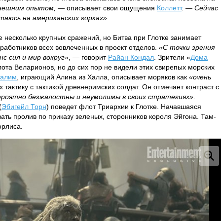
ынешним опытом,
— описывает свои ощущения
Коллетт
. —
Сейчас
таюсь на американских горках»
.
е несколько крупных сражений, но Битва при Глотке занимает
работников всех вовлеченных в проект отделов.
«С точки зрения
с сил и мир вокруг»
, — говорит
Райан Кондал
. Зрители «
Дома
ота Веларионов, но до сих пор не видели этих свирепых морских
Салим
, играющий Алина из Халла, описывает моряков как
«очень
х тактику с тактикой древнеримских солдат. Он отмечает контраст с
роятно безжалостны и неумолимы в своих стратегиях»
.
(
Эбигейл Торн
) поведет флот Триархии к Глотке. Начавшаяся
ать пролив по приказу зеленых, сторонников короля Эйгона. Там-
орлиса.