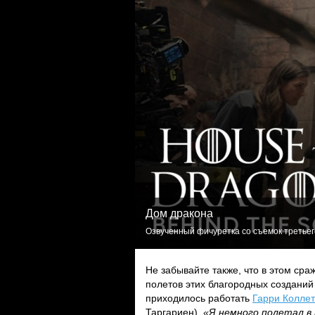
Дом дракона
Озвученный фичуретка со съемок третьего
Не забывайте также, что в этом ср
полетов этих благородных создани
приходилось работать
Гарри Коллет
Таргариен).
«Я немного полетал в 