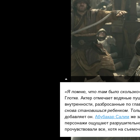
«Я помню, что там было скользко
Глотке. Актер отмечает водяные пу
внутренности, разбросанные по гла
снова становишься ребенком. Толь
добавляет он.
Абубакар Салим
же з
персонажи ощущают разрушительнос
прочувствовали все, хотя на съемо