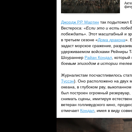
Акте
фич
Джордж Р.Р. Мартин
так подытожил Б
Вестероса:
«Если это и есть побед
побеждать»
. Этот масштабный и з
в третьем сезоне «
Дома дракона
». 
задаст морское сражение, разразив
удерживаемом войсками Рейниры Т
Шоураннер
Райан Кондал
, который
боевым эпизодом в истории телев
Журналистам посчастливилось стат
Туссэн
). Оно расположено на двух
океана, в глубоком рву, выкопанно
был построен огромный резервуар, 
снимать сцены, имитируя естествен
ветеран голливудского кино, продю
отмечает
Кондал
, имея в виду совм