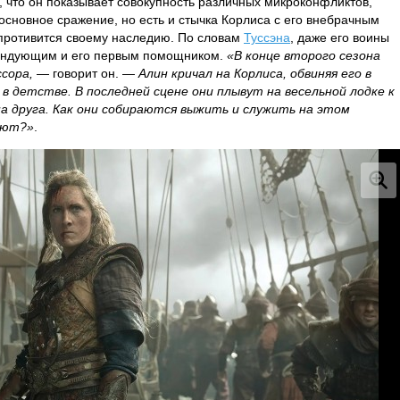
, что он показывает совокупность различных микроконфликтов,
сновное сражение, но есть и стычка Корлиса с его внебрачным
противится своему наследию. По словам
Туссэна
, даже его воины
мандующим и его первым помощником.
«В конце второго сезона
сора,
— говорит он. —
Алин кричал на Корлиса, обвиняя его в
в детстве. В последней сцене они плывут на весельной лодке к
на друга. Как они собираются выжить и служить на этом
вают?»
.