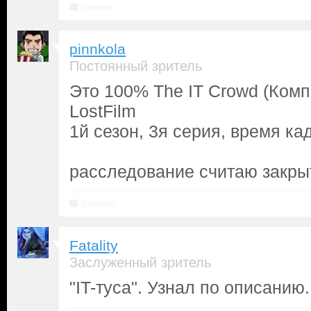
Ответить
pinnkola
Постоянный зритель
Это 100% The IT Crowd (Комп
LostFilm
1й сезон, 3я серия, время ка
расследование считаю закр
Ответить
Fatality
Заслуженный зритель
"IT-туса". Узнал по описанию.