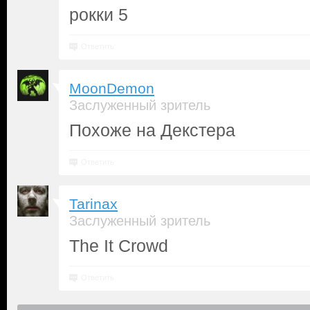
рокки 5
Ответить
MoonDemon
Заслуженный зритель
Похоже на Декстера
Ответить
Tarinax
Заслуженный зритель
The It Crowd
Ответить