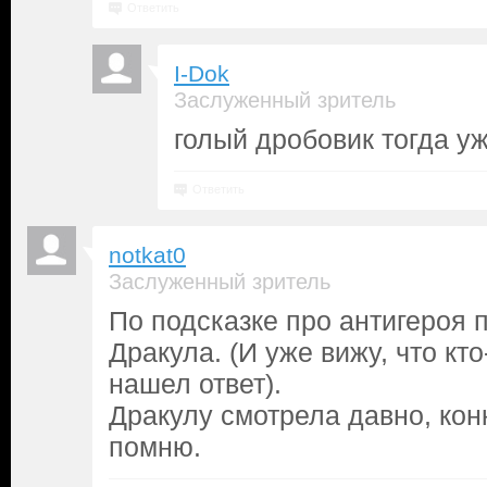
Ответить
I-Dok
Заслуженный зритель
голый дробовик тогда у
Ответить
notkat0
Заслуженный зритель
По подсказке про антигероя 
Дракула. (И уже вижу, что к
нашел ответ).
Дракулу смотрела давно, кон
помню.