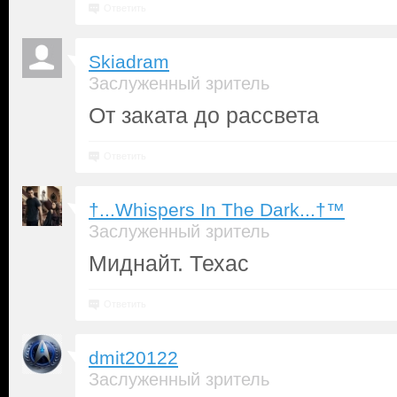
Ответить
Skiadram
Заслуженный зритель
От заката до рассвета
Ответить
†...Whispers In The Dark...†™
Заслуженный зритель
Миднайт. Техас
Ответить
dmit20122
Заслуженный зритель