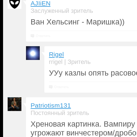
AJIiEN
Заслуженный зритель
Ван Хельсинг - Маришка))
Ответить
Rigel
|
rrigel
Зритель
УУу казлы опять расово
Ответить
Patriotism131
Постоянный зритель
Хреновая картинка. Вампиру
угрожают винчестером/дробо