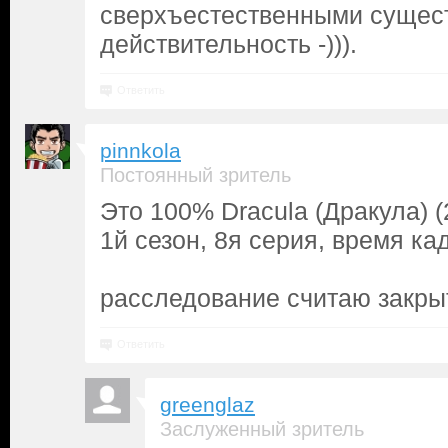
сверхъестественными существ
действительность -))).
Ответить
pinnkola
Постоянный зритель
Это 100% Dracula (Дракула) (
1й сезон, 8я серия, время ка
расследование считаю закр
Ответить
greenglaz
Заслуженный зритель