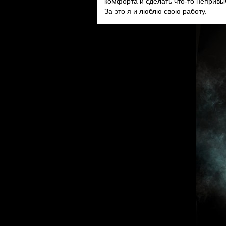
комфорта и сделать что-то непривычн
За это я и люблю свою работу.