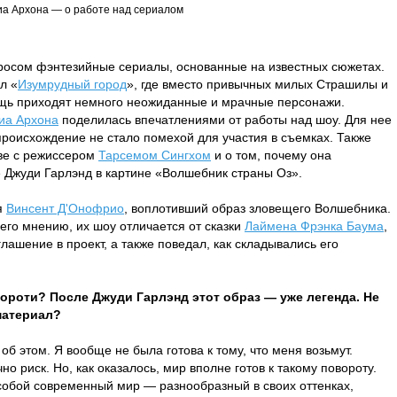
а Архона — о работе над сериалом
росом фэнтезийные сериалы, основанные на известных сюжетах.
л «
Изумрудный город
», где вместо привычных милых Страшилы и
щь приходят немного неожиданные и мрачные персонажи.
иа Архона
поделилась впечатлениями от работы над шоу. Для нее
происхождение не стало помехой для участия в съемках. Также
тве с режиссером
Тарсемом Сингхом
и о том, почему она
е Джуди Гарлэнд в картине «Волшебник страны Оз».
я
Винсент Д'Онофрио
, воплотивший образ зловещего Волшебника.
 его мнению, их шоу отличается от сказки
Лаймена Фрэнка Баума
,
лашение в проект, а также поведал, как складывались его
 Дороти? После Джуди Гарлэнд этот образ — уже легенда. Не
материал?
об этом. Я вообще не была готова к тому, что меня возьмут.
о риск. Но, как оказалось, мир вполне готов к такому повороту.
 собой современный мир — разнообразный в своих оттенках,