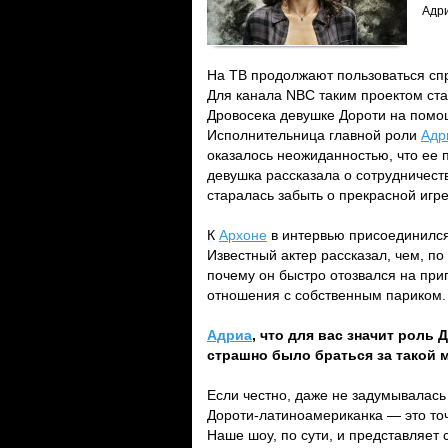
Адри
На ТВ продолжают пользоваться сп
Для канала NBC таким проектом ста
Дровосека девушке Дороти на помо
Исполнительница главной роли
Адр
оказалось неожиданностью, что ее 
девушка рассказала о сотрудничес
старалась забыть о прекрасной игр
К
Архоне
в интервью присоединилс
Известный актер рассказал, чем, по
почему он быстро отозвался на приг
отношения с собственным париком.
Адриа
, что для вас значит роль
страшно было браться за такой 
Если честно, даже не задумывалась 
Дороти-латиноамериканка — это точн
Наше шоу, по сути, и представляет