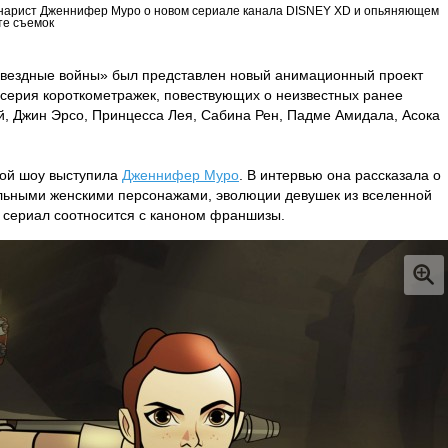
нарист Дженнифер Муро о новом сериале канала DISNEY XD и опьяняющем
те съемок
Звездные войны» был представлен новый анимационный проект
серия короткометражек, повествующих о неизвестных ранее
ей, Джин Эрсо, Принцесса Лея, Сабина Рен, Падме Амидала, Асока
кой шоу выступила
Дженнифер Муро
. В интервью она рассказала о
ильными женскими персонажами, эволюции девушек из вселенной
ак сериал соотносится с каноном франшизы.