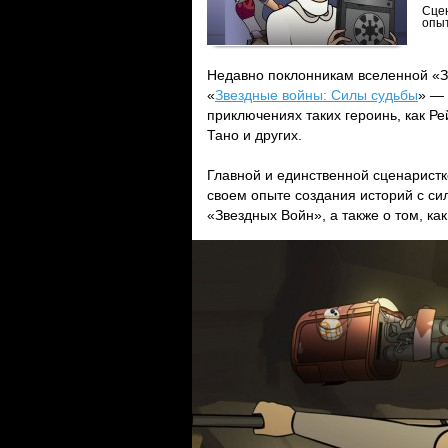
Сце
опы
Недавно поклонникам вселенной «
«
Звездные войны: Силы судьбы
» — 
приключениях таких героинь, как Р
Тано и других.
Главной и единственной сценарист
своем опыте создания историй с с
«Звездных Войн», а также о том, к