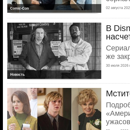
02 августа 2026
Comic-Con
В Dis
насче
Сериал
же зак
30 июля 2026 г
Новость
Мстит
Подроб
«Амери
ужасо