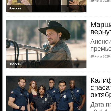
29 июля 2026 г
Новость
Марша
верну
Анонси
премье
28 июля 2026 г
Новость
Калиф
спаса
октяб
Дата п