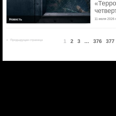
«Терро
четвер
11 июля 2026 г
Новость
Предыдущая страница
1
2
3
...
376
377