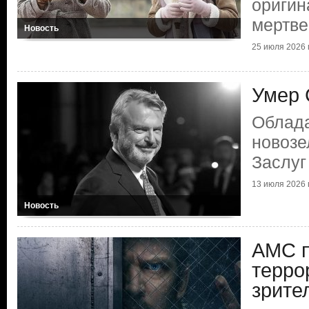
оригин
мертве
Новость
25 июля 2026 г
Умер 
Облад
новозе
Заслуг
13 июля 2026 г
Новость
AMC 
терро
зрите