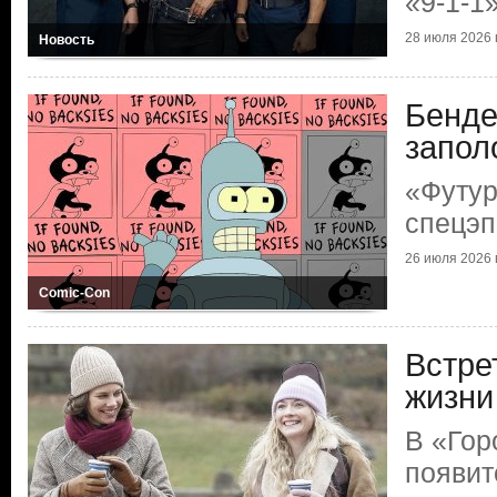
«9-1-1
28 июля 2026 г
Новость
Бенде
запол
«Футур
спецэп
26 июля 2026 г
Comic-Con
Встре
жизни
В «Гор
появит