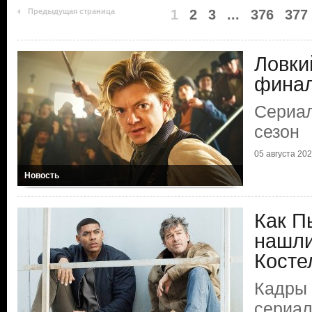
Предыдущая страница
1
2
3
...
376
377
Ловки
фина
Сериал
сезон
05 августа 2026
Новость
Как П
нашли
Косте
Кадры 
сериа