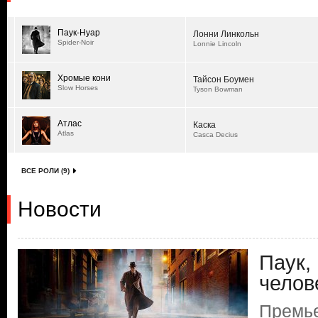
Паук-Нуар
Лонни Линкольн
Spider-Noir
Lonnie Lincoln
Хромые кони
Тайсон Боумен
Slow Horses
Tyson Bowman
Атлас
Каска
Atlas
Casca Decius
ВСЕ РОЛИ (9)
Новости
Паук,
челов
Премье