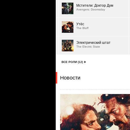
Мстители: Доктор Дум
Avengers: Doomsday
Утёс
The Bluff
Электрический штат
The Electric State
ВСЕ РОЛИ (12)
Новости