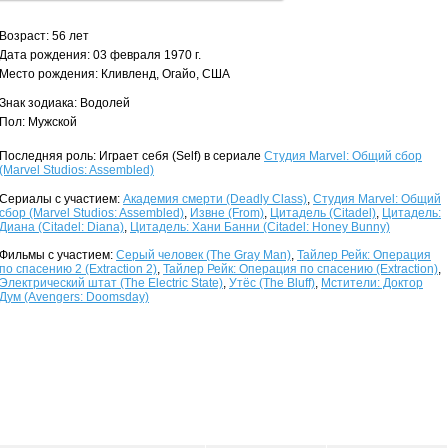
Возраст: 56 лет
Дата рождения: 03 февраля 1970 г.
Место рождения: Кливленд, Огайо, США
Знак зодиака: Водолей
Пол: Мужской
Последняя роль: Играет себя (Self) в сериале
Студия Marvel: Общий сбор
(Marvel Studios: Assembled)
Сериалы с участием:
Академия смерти (Deadly Class)
,
Студия Marvel: Общий
сбор (Marvel Studios: Assembled)
,
Извне (From)
,
Цитадель (Citadel)
,
Цитадель:
Диана (Citadel: Diana)
,
Цитадель: Хани Банни (Citadel: Honey Bunny)
Фильмы с участием:
Серый человек (The Gray Man)
,
Тайлер Рейк: Операция
по спасению 2 (Extraction 2)
,
Тайлер Рейк: Операция по спасению (Extraction)
,
Электрический штат (The Electric State)
,
Утёс (The Bluff)
,
Мстители: Доктор
Дум (Avengers: Doomsday)