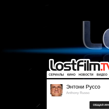
СЕРИАЛЫ
КИНО
НОВОСТИ
ВИДЕО
Энтони Руссо
Anthony Russo
ОБЩАЯ ИН