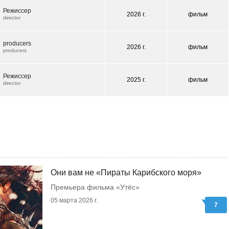
Режиссер
2026 г.
фильм
director
producers
2026 г.
фильм
producers
Режиссер
2025 г.
фильм
director
Они вам не «Пираты Карибского моря»
Премьера фильма «Утёс»
05 марта 2026 г.
7