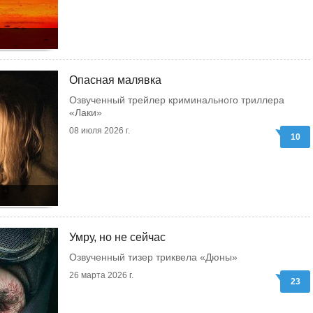
Опасная малявка
Озвученный трейлер криминального триллера
«Лаки»
08 июля 2026 г.
10
Умру, но не сейчас
Озвученный тизер триквела «Дюны»
26 марта 2026 г.
23