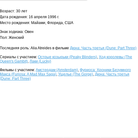
Возраст: 30 лет
Дата рождения: 16 апреля 1996 г.
Место рождения: Майами, Флорида, США
Знак зодиака: Овен
Пол: Женский
Последняя роль: Alia Atreides в фильме
Дюна: Часть третья (Dune: Part Three)
Сериалы с участием:
Острые козырьки (Peaky Blinders)
,
Ход королевы (The
Queen's Gambit)
,
Лаки (Lucky)
Фильмы с участием:
Амстердам (Amsterdam)
,
Фуриоса: Хроники Безумного
Макса (Furiosa: A Mad Max Saga)
,
Ущелье (The Gorge)
,
Дюна: Часть третья
(Dune: Part Three)