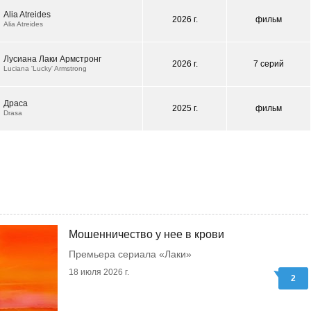
Alia Atreides
2026 г.
фильм
Alia Atreides
Лусиана Лаки Армстронг
2026 г.
7 серий
Luciana 'Lucky' Armstrong
Драса
2025 г.
фильм
Drasa
Мошенничество у нее в крови
Премьера сериала «Лаки»
18 июля 2026 г.
2