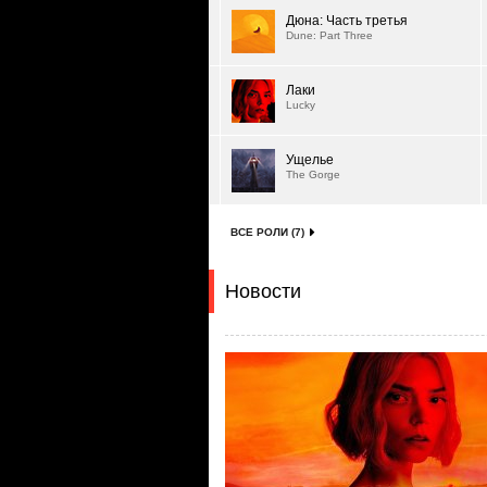
Дюна: Часть третья
Dune: Part Three
Лаки
Lucky
Ущелье
The Gorge
ВСЕ РОЛИ (7)
Новости