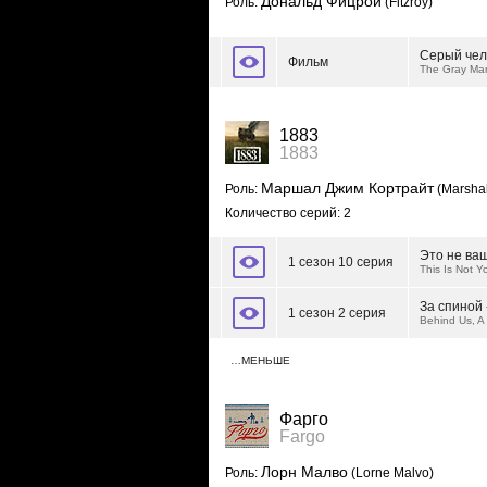
Дональд Фицрой
Роль:
(Fitzroy)
Серый чел
Фильм
The Gray Ma
1883
1883
Маршал Джим Кортрайт
Роль:
(Marshal
Количество серий: 2
Это не ва
1 сезон 10 серия
This Is Not 
За спиной 
1 сезон 2 серия
Behind Us, A C
…МЕНЬШЕ
Фарго
Fargo
Лорн Малво
Роль:
(Lorne Malvo)