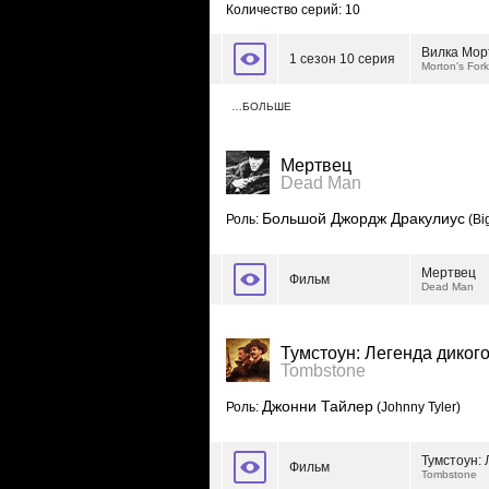
Количество серий: 10
Вилка Мор
1 сезон 10 серия
Morton's Fork
…БОЛЬШЕ
Мертвец
Dead Man
Большой Джордж Дракулиус
Роль:
(Bi
Мертвец
Фильм
Dead Man
Тумстоун: Легенда диког
Tombstone
Джонни Тайлер
Роль:
(Johnny Tyler)
Тумстоун: 
Фильм
Tombstone