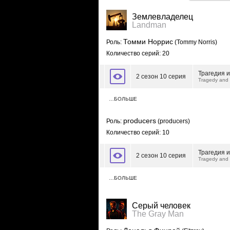
Землевладелец
Landman
Томми Норрис
Роль:
(Tommy Norris)
Количество серий: 20
Трагедия и
2 сезон 10 серия
Tragedy and 
…БОЛЬШЕ
producers
Роль:
(producers)
Количество серий: 10
Трагедия и
2 сезон 10 серия
Tragedy and 
…БОЛЬШЕ
Серый человек
The Gray Man