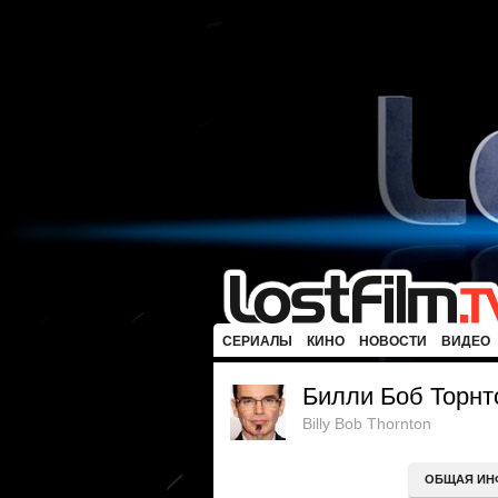
СЕРИАЛЫ
КИНО
НОВОСТИ
ВИДЕО
Билли Боб Торнт
Billy Bob Thornton
ОБЩАЯ ИН