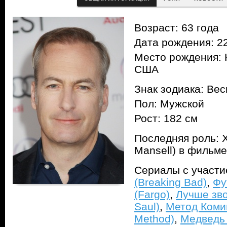
Возраст: 63 года
Дата рождения: 22
Место рождения: 
США
Знак зодиака: Ве
Пол: Мужской
Рост: 182 см
Последняя роль: 
Mansell) в фильм
Сериалы с участ
(Breaking Bad)
,
Фу
(Fargo)
,
Лучше зво
Saul)
,
Метод Коми
Method)
,
Медведь 