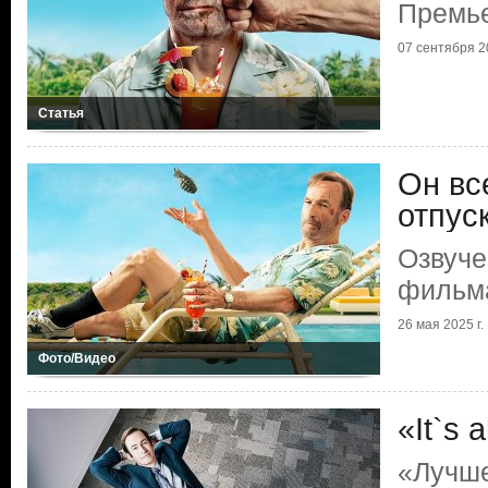
Премье
07 сентября 20
Статья
Он вс
отпус
Озвуче
фильма
26 мая 2025 г.
Фото/Видео
«It`s 
«Лучше