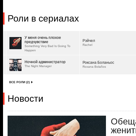
Роли в сериалах
У меня очень плохое
Рэйчел
предчувствие
Rachel
Something Very Bad Is Going To
Happen
Ночной администратор
Роксана Боланьос
The Night Manager
Roxana Bolaños
ВСЕ РОЛИ (2)
Новости
Обеща
женит