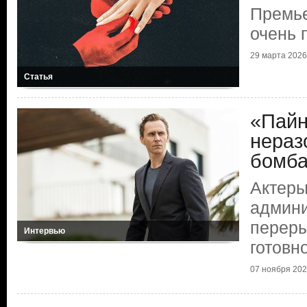
Премье
очень 
29 марта 2026 
Статья
«Пайн
нераз
бомб
Актеры
админи
переры
Интервью
готовн
07 ноября 2025