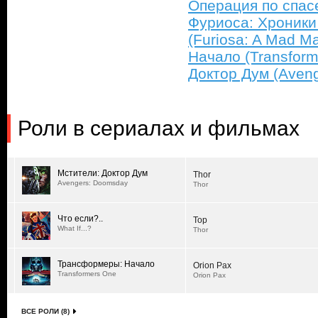
Операция по спасе
Фуриоса: Хроники
(Furiosa: A Mad M
Начало (Transform
Доктор Дум (Aven
Роли в сериалах и фильмах
Мстители: Доктор Дум
Thor
Avengers: Doomsday
Thor
Что если?..
Тор
What If...?
Thor
Трансформеры: Начало
Orion Pax
Transformers One
Orion Pax
ВСЕ РОЛИ (8)