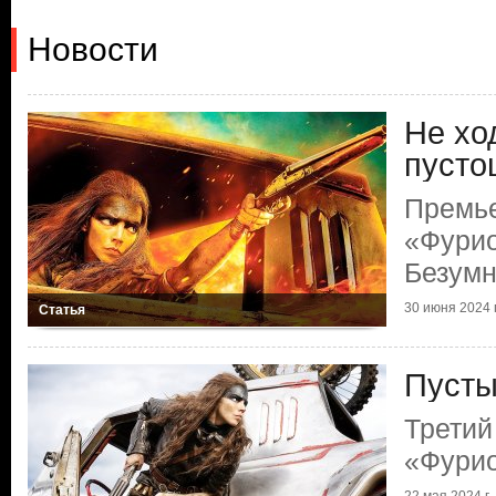
Новости
Не ход
пусто
Премь
«Фурио
Безумн
30 июня 2024 г
Статья
Пусты
Третий
«Фури