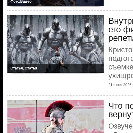
Фото/Видео
Внутр
его ф
репет
Кристо
подгот
съемке
Статья, Статья
ухищр
21 июня 2026 г
Что п
верну
Озвуче