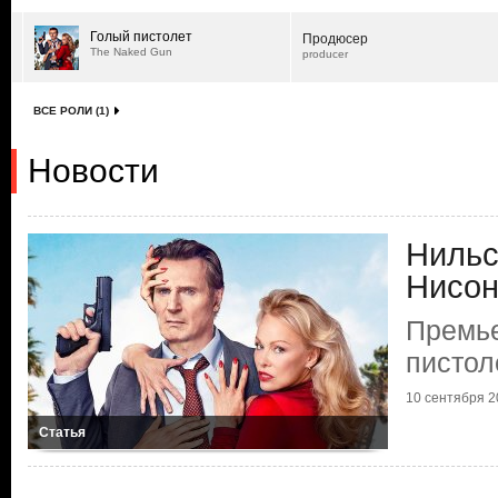
Голый пистолет
Продюсер
The Naked Gun
producer
ВСЕ РОЛИ (1)
Новости
Нильс
Нисо
Премье
пистол
10 сентября 20
Статья