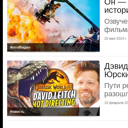
Он — 
истор
Озвуче
фильм
20 мая 2024 г.
Фото/Видео
Дэвид
Юрски
Пути р
разош
10 февраля 20
Новость