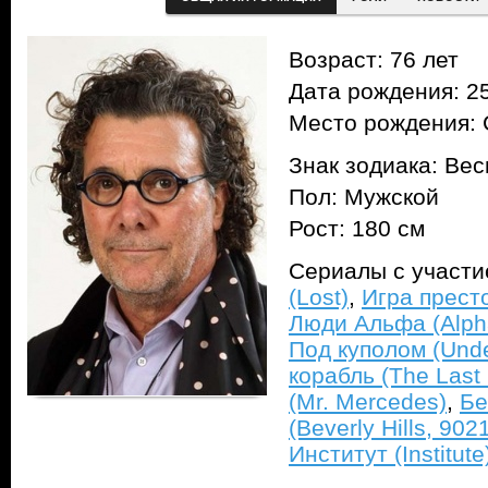
Возраст: 76 лет
Дата рождения: 25
Место рождения:
Знак зодиака: Ве
Пол: Мужской
Рост: 180 см
Сериалы с участ
(Lost)
,
Игра прест
Люди Альфа (Alph
Под куполом (Und
корабль (The Last 
(Mr. Mercedes)
,
Бе
(Beverly Hills, 902
Институт (Institute