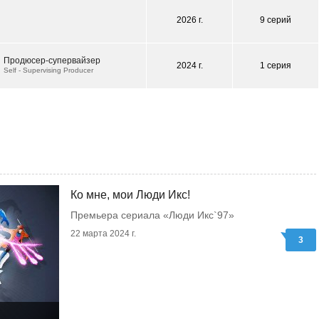
2026 г.
9 серий
Продюсер-супервайзер
2024 г.
1 серия
Self - Supervising Producer
Ко мне, мои Люди Икс!
Премьера сериала «Люди Икс`97»
22 марта 2024 г.
3