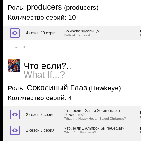
producers
Роль:
(producers)
Количество серий: 10
Во чреве чудовища
4 сезон 10 серия
Belly of the Beast
…БОЛЬШЕ
Что если?..
What If...?
Соколиный Глаз
Роль:
(Hawkeye)
Количество серий: 4
Что, если... Хэппи Хоган спасёт
2 сезон 3 серия
Рождество?
What if… Happy Hogan Saved Christmas?
Что, если... Альтрон бы победил?
1 сезон 8 серия
What If… Ultron won?