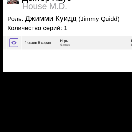
House M.D.
Джимми Куидд
Роль:
(Jimmy Quidd)
Количество серий: 1
Игры
4 сезон 9 серия
Games