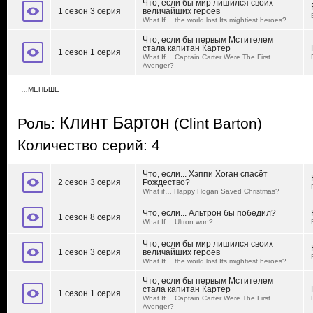
Что, если бы мир лишился своих
1 сезон 3 серия
величайших героев
What If… the world lost Its mightiest heroes?
Что, если бы первым Мстителем
стала капитан Картер
1 сезон 1 серия
What If… Captain Carter Were The First
Avenger?
…МЕНЬШЕ
Клинт Бартон
Роль:
(Clint Barton)
Количество серий: 4
Что, если... Хэппи Хоган спасёт
2 сезон 3 серия
Рождество?
What if… Happy Hogan Saved Christmas?
Что, если... Альтрон бы победил?
1 сезон 8 серия
What If… Ultron won?
Что, если бы мир лишился своих
1 сезон 3 серия
величайших героев
What If… the world lost Its mightiest heroes?
Что, если бы первым Мстителем
стала капитан Картер
1 сезон 1 серия
What If… Captain Carter Were The First
Avenger?