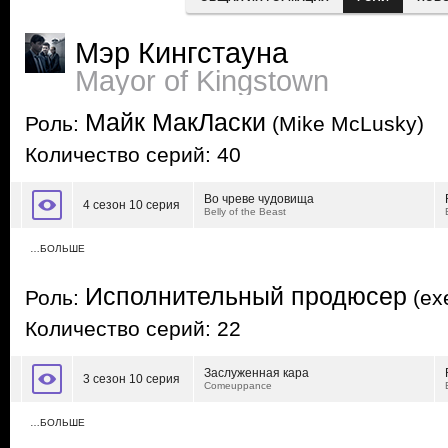
Мэр Кингстауна
Mayor of Kingstown
Майк МакЛаски
Роль:
(Mike McLusky)
Количество серий: 40
Во чреве чудовища
4 сезон 10 серия
Belly of the Beast
…БОЛЬШЕ
Исполнительный продюсер
Роль:
(exe
Количество серий: 22
Заслуженная кара
3 сезон 10 серия
Comeuppance
…БОЛЬШЕ