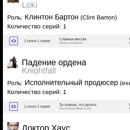
Loki
Клинтон Бартон
Роль:
(Clint Barton)
Количество серий: 1
Славная миссия
1 сезон 1 серия
Glorious Purpose
Падение ордена
Knightfall
Исполнительный продюсер
Роль:
(exe
Количество серий: 1
Ты знаешь, что делать
1 сезон 1 серия
You'd Know What to Do
Доктор Хаус