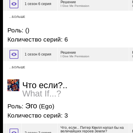
Решение
1 сезон 6 серия
I Give Me Permission
…БОЛЬШЕ
Роль:
()
Количество серий: 6
Решение
1 сезон 6 серия
I Give Me Permission
…БОЛЬШЕ
Что если?..
What If...?
Эго
Роль:
(Ego)
Количество серий: 3
Что, если... Питер Квилл напал бы на
величайших героев Земли?