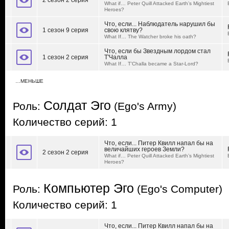
2 сезон 2 серия
What if… Peter Quill Attacked Earth’s Mightiest
Heroes?
Что, если... Наблюдатель нарушил бы
1 сезон 9 серия
свою клятву?
What If… The Watcher broke his oath?
Что, если бы Звездным лордом стал
1 сезон 2 серия
Т'Чалла
What If… T’Challa became a Star-Lord?
…МЕНЬШЕ
Солдат Эго
Роль:
(Ego's Army)
Количество серий: 1
Что, если... Питер Квилл напал бы на
величайших героев Земли?
2 сезон 2 серия
What if… Peter Quill Attacked Earth’s Mightiest
Heroes?
Компьютер Эго
Роль:
(Ego's Computer)
Количество серий: 1
Что, если... Питер Квилл напал бы на