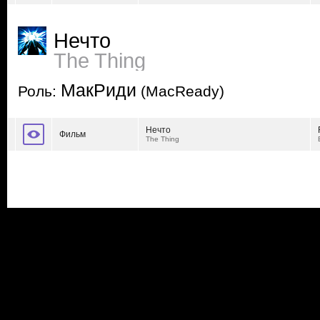
Нечто
The Thing
МакРиди
Роль:
(MacReady)
Нечто
Фильм
The Thing