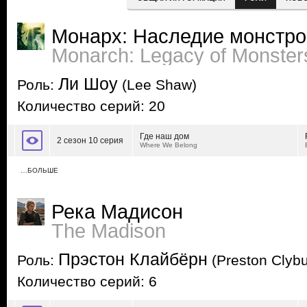
Монарх: Наследие монстро
Monarch: Legacy of Monster
Ли Шоу
Роль:
(Lee Shaw)
Количество серий: 20
Где наш дом
2 сезон 10 серия
Where We Belong
…БОЛЬШЕ
Река Мадисон
The Madison
Прэстон Клайбёрн
Роль:
(Preston Clybu
Количество серий: 6