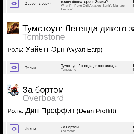
величайших героев Земли?
2 сезон 2 серия
What if… Peter Quill Attacked Earth’s Mightiest
Heroes?
Тумстоун: Легенда дикого 
Tombstone
Уайетт Эрп
Роль:
(Wyatt Earp)
Тумстоун: Легенда дикого запада
Фильм
Tombstone
За бортом
Overboard
Дин Проффит
Роль:
(Dean Proffitt)
За бортом
Фильм
Overboard