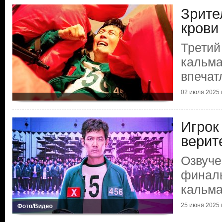
Зрите
крови
Третий
кальма
впечат
02 июля 2025 г
Игрок
верит
Озвуче
финаль
кальм
25 июня 2025 г
Фото/Видео