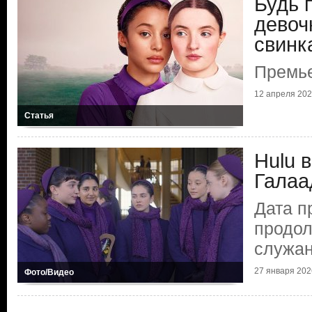
Будь 
девоч
свинк
Премье
12 апреля 2026
Статья
Hulu 
Галаа
Дата п
продол
служа
27 января 2026
Фото/Видео