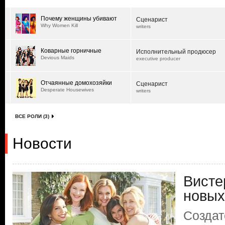
Почему женщины убивают
Сценарист
Why Women Kill
writers
Коварные горничные
Исполнительный продюсер
Devious Maids
executive producer
Отчаянные домохозяйки
Сценарист
Desperate Housewives
writers
ВСЕ РОЛИ (3)
Новости
Висте
новых
Создат