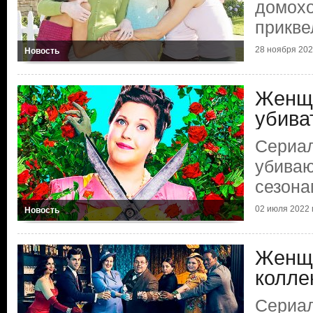
домохо
прикве
28 ноября 2024
Новость
Женщ
убива
Сериа
убиваю
сезона
02 июля 2022 г
Новость
Женщ
колле
Сериа