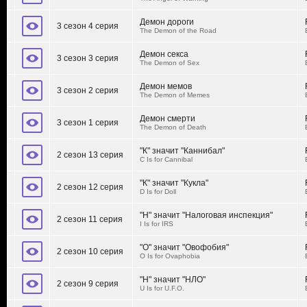
Демон дороги
3 сезон 4 серия
The Demon of the Road
Демон секса
3 сезон 3 серия
The Demon of Sex
Демон мемов
3 сезон 2 серия
The Demon of Memes
Демон смерти
3 сезон 1 серия
The Demon of Death
"К" значит "Каннибал"
2 сезон 13 серия
C Is for Cannibal
"К" значит "Кукла"
2 сезон 12 серия
D Is for Doll
"Н" значит "Налоговая инспекция"
2 сезон 11 серия
I Is for IRS
"О" значит "Овофобия"
2 сезон 10 серия
O Is for Ovaphobia
"Н" значит "НЛО"
2 сезон 9 серия
U Is for U.F.O.