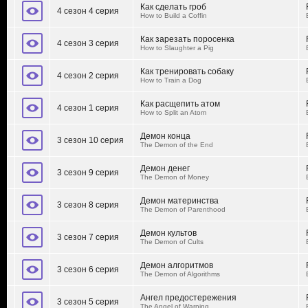
Как сделать гроб
4 сезон 4 серия
How to Build a Coffin
Как зарезать поросенка
4 сезон 3 серия
How to Slaughter a Pig
Как тренировать собаку
4 сезон 2 серия
How to Train a Dog
Как расщепить атом
4 сезон 1 серия
How to Split an Atom
Демон конца
3 сезон 10 серия
The Demon of the End
Демон денег
3 сезон 9 серия
The Demon of Money
Демон материнства
3 сезон 8 серия
The Demon of Parenthood
Демон культов
3 сезон 7 серия
The Demon of Cults
Демон алгоритмов
3 сезон 6 серия
The Demon of Algorithms
Ангел предостережения
3 сезон 5 серия
The Angel of Warning