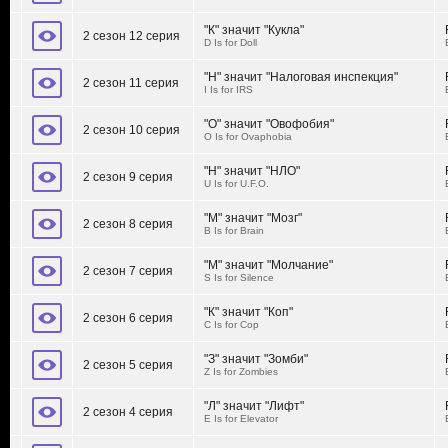
"К" значит "Кукла"
2 сезон 12 серия
D Is for Doll
"Н" значит "Налоговая инспекция"
2 сезон 11 серия
I Is for IRS
"О" значит "Овофобия"
2 сезон 10 серия
O Is for Ovaphobia
"Н" значит "НЛО"
2 сезон 9 серия
U Is for U.F.O.
"М" значит "Мозг"
2 сезон 8 серия
B Is for Brain
"М" значит "Молчание"
2 сезон 7 серия
S Is for Silence
"К" значит "Коп"
2 сезон 6 серия
C Is for Cop
"З" значит "Зомби"
2 сезон 5 серия
Z Is for Zombies
"Л" значит "Лифт"
2 сезон 4 серия
E Is for Elevator