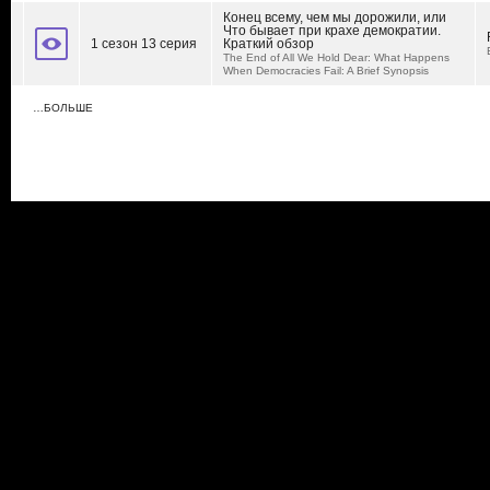
Конец всему, чем мы дорожили, или
Что бывает при крахе демократии.
1 сезон 13 серия
Краткий обзор
The End of All We Hold Dear: What Happens
When Democracies Fail: A Brief Synopsis
…БОЛЬШЕ