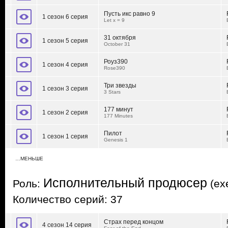
Пусть икс равно 9
1 сезон 6 серия
Let x = 9
31 октября
1 сезон 5 серия
October 31
Роуз390
1 сезон 4 серия
Rose390
Три звезды
1 сезон 3 серия
3 Stars
177 минут
1 сезон 2 серия
177 Minutes
Пилот
1 сезон 1 серия
Genesis 1
…МЕНЬШЕ
Исполнительный продюсер
Роль:
(exe
Количество серий: 37
Страх перед концом
4 сезон 14 серия