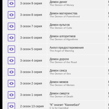
Демон денег
3 сезон 9 серия
The Demon of Money
Демон материнства
3 сезон 8 серия
The Demon of Parenthood
Демон культов
3 сезон 7 серия
The Demon of Cults
Демон алгоритмов
3 сезон 6 серия
The Demon of Algorithms
Ангел предостережения
3 сезон 5 серия
The Angel of Warning
Демон дороги
3 сезон 4 серия
The Demon of the Road
Демон секса
3 сезон 3 серия
The Demon of Sex
Демон мемов
3 сезон 2 серия
The Demon of Memes
Демон смерти
3 сезон 1 серия
The Demon of Death
"К" значит "Каннибал"
2 сезон 13 серия
C Is for Cannibal