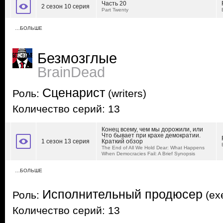
Часть 20
2 сезон 10 серия
Part Twenty
…БОЛЬШЕ
Безмозглые
BrainDead
Сценарист
Роль:
(writers)
Количество серий: 13
Конец всему, чем мы дорожили, или
Что бывает при крахе демократии.
1 сезон 13 серия
Краткий обзор
The End of All We Hold Dear: What Happens
When Democracies Fail: A Brief Synopsis
…БОЛЬШЕ
Исполнительный продюсер
Роль:
(exe
Количество серий: 13