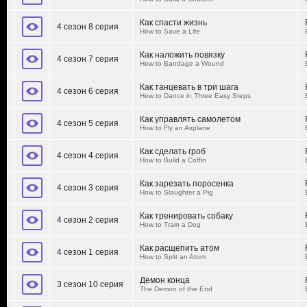
Как спасти жизнь
4 сезон 8 серия
How to Save a Life
Как наложить повязку
4 сезон 7 серия
How to Bandage a Wound
Как танцевать в три шага
4 сезон 6 серия
How to Dance in Three Easy Steps
Как управлять самолетом
4 сезон 5 серия
How to Fly an Airplane
Как сделать гроб
4 сезон 4 серия
How to Build a Coffin
Как зарезать поросенка
4 сезон 3 серия
How to Slaughter a Pig
Как тренировать собаку
4 сезон 2 серия
How to Train a Dog
Как расщепить атом
4 сезон 1 серия
How to Split an Atom
Демон конца
3 сезон 10 серия
The Demon of the End