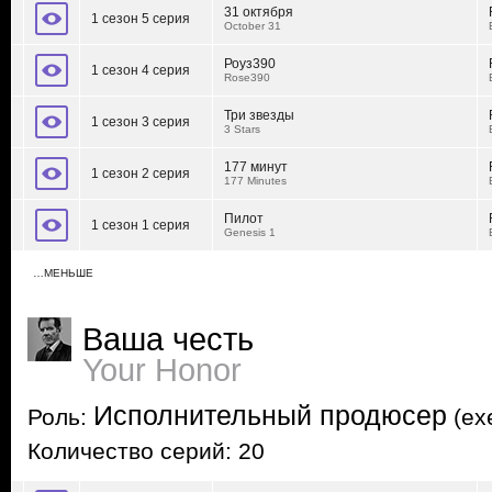
31 октября
1 сезон 5 серия
October 31
Роуз390
1 сезон 4 серия
Rose390
Три звезды
1 сезон 3 серия
3 Stars
177 минут
1 сезон 2 серия
177 Minutes
Пилот
1 сезон 1 серия
Genesis 1
…МЕНЬШЕ
Ваша честь
Your Honor
Исполнительный продюсер
Роль:
(exe
Количество серий: 20