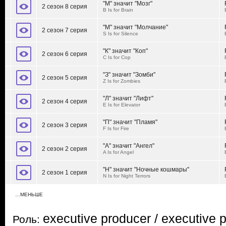
"М" значит "Мозг"
2 сезон 8 серия
B Is for Brain
"М" значит "Молчание"
2 сезон 7 серия
S Is for Silence
"К" значит "Коп"
2 сезон 6 серия
C Is for Cop
"З" значит "Зомби"
2 сезон 5 серия
Z Is for Zombies
"Л" значит "Лифт"
2 сезон 4 серия
E Is for Elevator
"П" значит "Пламя"
2 сезон 3 серия
F Is for Fire
"А" значит "Ангел"
2 сезон 2 серия
A Is for Angel
"Н" значит "Ночные кошмары"
2 сезон 1 серия
N Is for Night Terrors
…МЕНЬШЕ
executive producer / executive 
Роль: