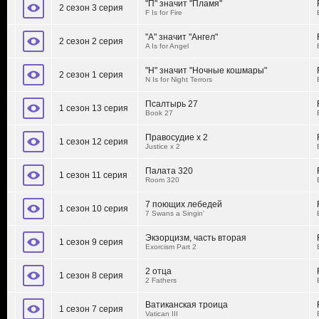
"П" значит "Пламя"
2 сезон 3 серия
F Is for Fire
"А" значит "Ангел"
2 сезон 2 серия
A Is for Angel
"Н" значит "Ночные кошмары"
2 сезон 1 серия
N Is for Night Terrors
Псалтырь 27
1 сезон 13 серия
Book 27
Правосудие x 2
1 сезон 12 серия
Justice x 2
Палата 320
1 сезон 11 серия
Room 320
7 поющих лебедей
1 сезон 10 серия
7 Swans a Singin'
Экзорцизм, часть вторая
1 сезон 9 серия
Exorcism Part 2
2 отца
1 сезон 8 серия
2 Fathers
Ватиканская троица
1 сезон 7 серия
Vatican III