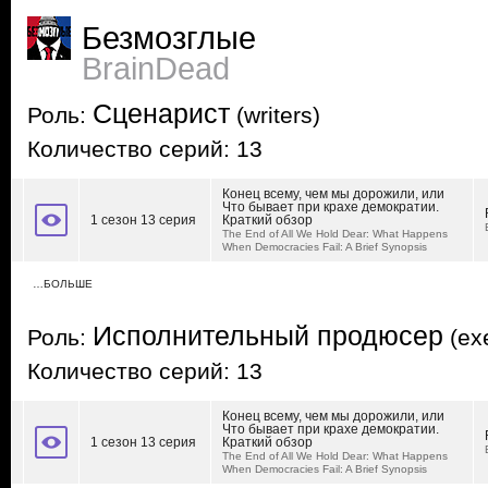
Безмозглые
BrainDead
Сценарист
Роль:
(writers)
Количество серий: 13
Конец всему, чем мы дорожили, или
Что бывает при крахе демократии.
1 сезон 13 серия
Краткий обзор
The End of All We Hold Dear: What Happens
When Democracies Fail: A Brief Synopsis
…БОЛЬШЕ
Исполнительный продюсер
Роль:
(exe
Количество серий: 13
Конец всему, чем мы дорожили, или
Что бывает при крахе демократии.
1 сезон 13 серия
Краткий обзор
The End of All We Hold Dear: What Happens
When Democracies Fail: A Brief Synopsis