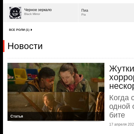
Черное зеркало
Пиа
Black Mirror
Pia
ВСЕ РОЛИ (1)
Новости
Жутки
хорро
неско
Когда 
одной 
бите
Статья
17 апреля 2025