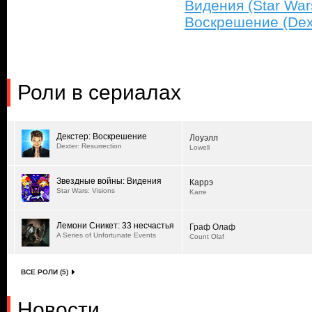
Видения (Star Wars
Воскрешение (Dext
Роли в сериалах
Декстер: Воскрешение
Лоуэлл
Dexter: Resurrection
Lowell
Звездные войны: Видения
Каррэ
Star Wars: Visions
Karre
Лемони Сникет: 33 несчастья
Граф Олаф
A Series of Unfortunate Events
Count Olaf
ВСЕ РОЛИ (5)
Новости