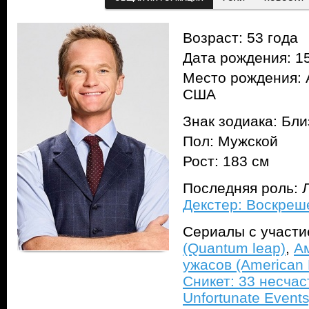
Возраст: 53 года
Дата рождения: 15
Место рождения: 
США
Знак зодиака: Бл
Пол: Мужской
Рост: 183 см
Последняя роль: Л
Декстер: Воскреше
Сериалы с участ
(Quantum leap)
,
А
ужасов (American H
Сникет: 33 несчаст
Unfortunate Events