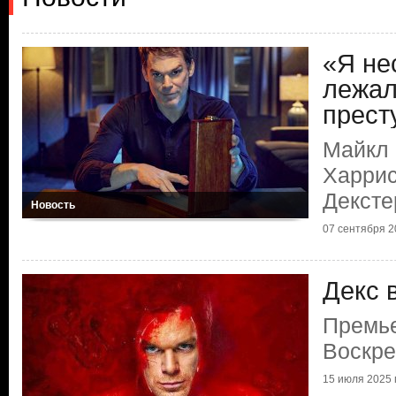
«Я не
лежал
прест
Майкл 
Харрис
Дексте
Новость
07 сентября 20
Декс 
Премье
Воскр
15 июля 2025 г