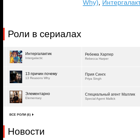
Why)
,
Интергалакти
Роли в сериалах
Интергалактик
Ребекка Харпер
Intergalactic
Rebecca Harper
13 причин почему
Прия Сингх
13 Reasons Why
Priya Singh
Элементарно
Специальный агент Маллик
Elementary
Special Agent Mallick
ВСЕ РОЛИ (6)
Новости