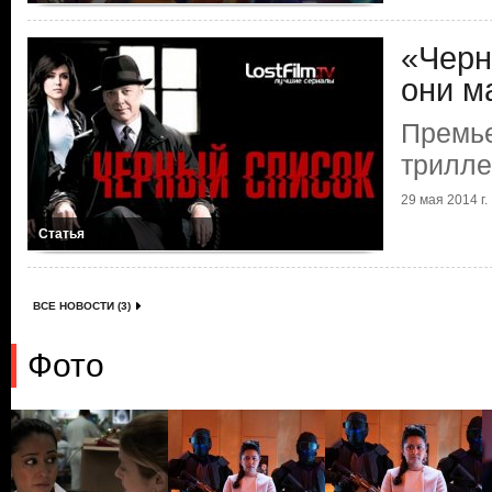
«Черн
они м
Премье
трилле
29 мая 2014 г.
Статья
ВСЕ НОВОСТИ (3)
Фото