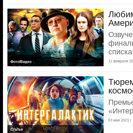
Любим
Амери
Озвуче
финаль
списка
11 февраля 20
Фото/Видео
Тюрем
космо
Премь
«Интер
03 мая 2021 г.
Статья